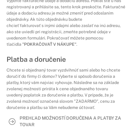
Vyplňte fakturačné údaje a dodaciu adresu. Pokiaľ ste u nás
registrovaný a prihlásite sa, tento krok preskočte. Fakturačné
údaje a dodaciu adresu je možné zmeniť pred odoslaním
objednávky. Ak túto objednávku budete
chcieť fakturovať s inými údajmi alebo zaslať na inú adresu,
ako ste uviedli pri registrácii, zmeňte potrebné údaje v
uvedenom formulári. Pokračovať môžete pomocou
tlačidla
"POKRAČOVAŤ V NÁKUPE"
.
Platba a doručenie
Chcete si objednaný tovar vyzdvihnúť sami alebo ho chcete
doručiť do firmy či domov? Vyberte si spôsob doručenia a
platby, ktorý vám najviac vyhovuje. Následne sa na základe
zvolenej možnosti priráta k cene objednaného tovaru
uvedený poplatok za doručenie a platbu. V prípade, že je
zvolená možnosť označená slovom "ZADARMO", cenu za
doručenie a platbu sa Vám nebudeme účtovať.
PREHĽAD MOŽNOSTÍ DORUČENIA A PLATBY ZA
TOVAR