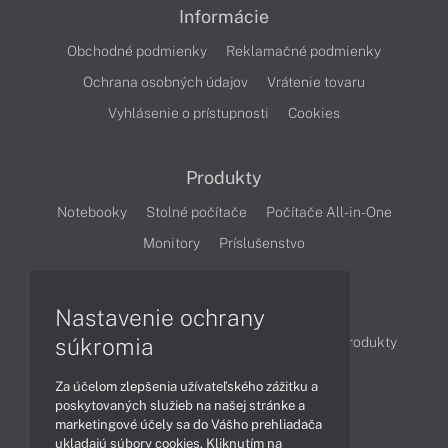
Informácie
Obchodné podmienky
Reklamačné podmienky
Ochrana osobných údajov
Vrátenie tovaru
Vyhlásenie o prístupnosti
Cookies
Produkty
Notebooky
Stolné počítače
Počítače All-in-One
Monitory
Príslušenstvo
Články
Nastavenie ochrany
súkromia
Obchodné informácie
Novinky
Akcie
Produkty
Technológie
Videá
Za účelom zlepšenia užívateľského zážitku a
poskytovaných služieb na našej stránke a
marketingové účely sa do Vášho prehliadača
Obsah
ukladajú súbory cookies. Kliknutím na