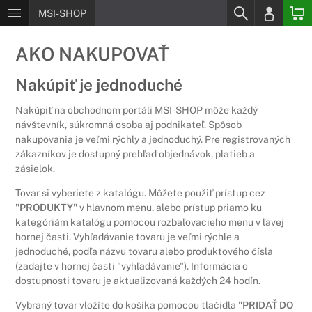
MSI-SHOP
AKO NAKUPOVAŤ
Nakúpiť je jednoduché
Nakúpiť na obchodnom portáli MSI-SHOP môže každý
návštevník, súkromná osoba aj podnikateľ. Spôsob
nakupovania je veľmi rýchly a jednoduchý. Pre registrovaných
zákazníkov je dostupný prehľad objednávok, platieb a
zásielok.
Tovar si vyberiete z katalógu. Môžete použiť prístup cez
"PRODUKTY"
v hlavnom menu, alebo prístup priamo ku
kategóriám katalógu pomocou rozbaľovacieho menu v ľavej
hornej časti. Vyhľadávanie tovaru je veľmi rýchle a
jednoduché, podľa názvu tovaru alebo produktového čísla
(zadajte v hornej časti "vyhľadávanie"). Informácia o
dostupnosti tovaru je aktualizovaná každých 24 hodín.
Vybraný tovar vložíte do košíka pomocou tlačidla
"PRIDAŤ DO