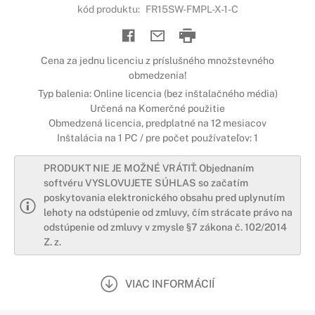
kód produktu:
FR15SW-FMPL-X-1-C
Cena za jednu licenciu z príslušného množstevného
obmedzenia!
Typ balenia: Online licencia (bez inštalačného média)
Určená na Komerčné použitie
Obmedzená licencia, predplatné na 12 mesiacov
Inštalácia na 1 PC / pre počet používateľov: 1
PRODUKT NIE JE MOŽNÉ VRÁTIŤ. Objednaním
softvéru VYSLOVUJETE SÚHLAS so začatím
poskytovania elektronického obsahu pred uplynutím
lehoty na odstúpenie od zmluvy, čím strácate právo na
odstúpenie od zmluvy v zmysle §7 zákona č. 102/2014
Z. z.
VIAC INFORMÁCIÍ