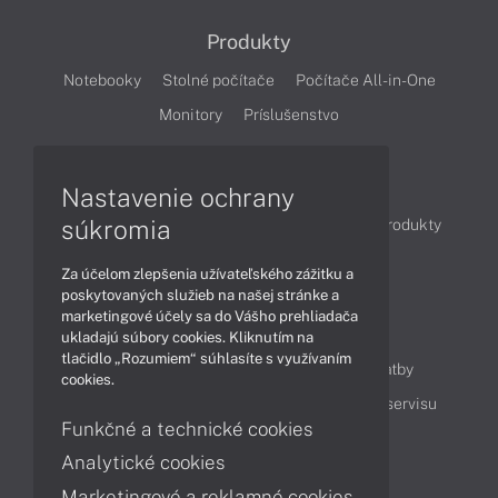
Produkty
Notebooky
Stolné počítače
Počítače All-in-One
Monitory
Príslušenstvo
Články
Nastavenie ochrany
súkromia
Obchodné informácie
Novinky
Akcie
Produkty
Technológie
Videá
Za účelom zlepšenia užívateľského zážitku a
poskytovaných služieb na našej stránke a
marketingové účely sa do Vášho prehliadača
Obsah
ukladajú súbory cookies. Kliknutím na
tlačidlo „Rozumiem“ súhlasíte s využívaním
Ako nakupovať
Možnosti doručenia a platby
cookies.
Podpora a servis
Servisné služby
Cenník servisu
Funkčné a technické cookies
Analytické cookies
Kontakty
Marketingové a reklamné cookies