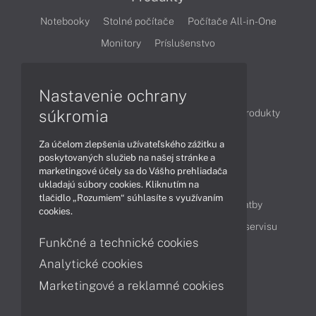
Notebooky
Stolné počítače
Počítače All-in-One
Monitory
Príslušenstvo
Články
Nastavenie ochrany
súkromia
Obchodné informácie
Novinky
Akcie
Produkty
Technológie
Videá
Za účelom zlepšenia užívateľského zážitku a
poskytovaných služieb na našej stránke a
marketingové účely sa do Vášho prehliadača
Obsah
ukladajú súbory cookies. Kliknutím na
tlačidlo „Rozumiem“ súhlasíte s využívaním
Ako nakupovať
Možnosti doručenia a platby
cookies.
Podpora a servis
Servisné služby
Cenník servisu
Funkčné a technické cookies
Analytické cookies
Kontakty
Marketingové a reklamné cookies
043 4224 771
Obchodné oddelenie