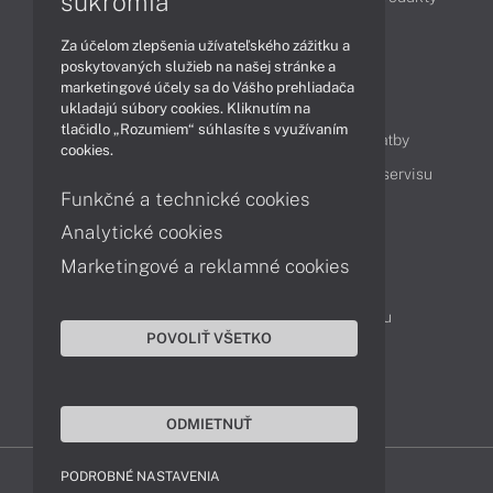
súkromia
Technológie
Videá
Za účelom zlepšenia užívateľského zážitku a
poskytovaných služieb na našej stránke a
marketingové účely sa do Vášho prehliadača
Obsah
ukladajú súbory cookies. Kliknutím na
tlačidlo „Rozumiem“ súhlasíte s využívaním
Ako nakupovať
Možnosti doručenia a platby
cookies.
Podpora a servis
Servisné služby
Cenník servisu
Funkčné a technické cookies
Analytické cookies
Kontakty
Marketingové a reklamné cookies
043 4224 771
Obchodné oddelenie
Servisné oddelenie
Reklamácia tovaru
POVOLIŤ VŠETKO
On-line portál podpory
TeamViewer (vzdialená podpora)
ODMIETNUŤ
PODROBNÉ NASTAVENIA