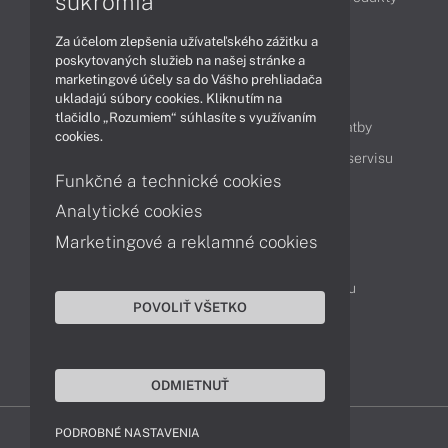
súkromia
Technológie
Videá
Za účelom zlepšenia užívateľského zážitku a
poskytovaných služieb na našej stránke a
marketingové účely sa do Vášho prehliadača
Obsah
ukladajú súbory cookies. Kliknutím na
tlačidlo „Rozumiem“ súhlasíte s využívaním
Ako nakupovať
Možnosti doručenia a platby
cookies.
Podpora a servis
Servisné služby
Cenník servisu
Funkčné a technické cookies
Analytické cookies
Kontakty
Marketingové a reklamné cookies
043 4224 771
Obchodné oddelenie
Servisné oddelenie
Reklamácia tovaru
POVOLIŤ VŠETKO
On-line portál podpory
TeamViewer (vzdialená podpora)
ODMIETNUŤ
PODROBNÉ NASTAVENIA