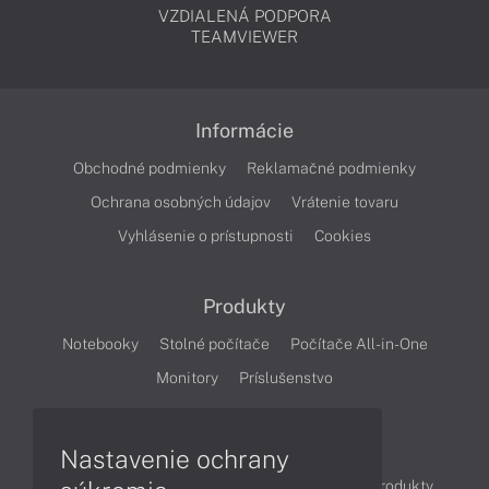
VZDIALENÁ PODPORA
TEAMVIEWER
Informácie
Obchodné podmienky
Reklamačné podmienky
Ochrana osobných údajov
Vrátenie tovaru
Vyhlásenie o prístupnosti
Cookies
Produkty
Notebooky
Stolné počítače
Počítače All-in-One
Monitory
Príslušenstvo
Články
Nastavenie ochrany
Obchodné informácie
Novinky
Akcie
Produkty