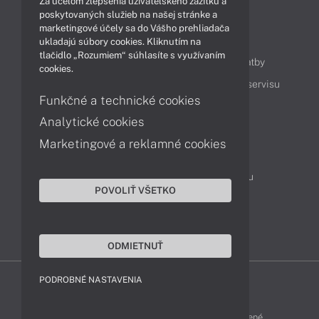
Za účelom zlepšenia užívateľského zážitku a
poskytovaných služieb na našej stránke a
marketingové účely sa do Vášho prehliadača
Obsah
ukladajú súbory cookies. Kliknutím na
tlačidlo „Rozumiem“ súhlasíte s využívaním
Ako nakupovať
Možnosti doručenia a platby
cookies.
Podpora a servis
Servisné služby
Cenník servisu
Funkčné a technické cookies
Analytické cookies
Kontakty
Marketingové a reklamné cookies
043 4224 771
Obchodné oddelenie
Servisné oddelenie
Reklamácia tovaru
POVOLIŤ VŠETKO
On-line portál podpory
TeamViewer (vzdialená podpora)
ODMIETNUŤ
PODROBNÉ NASTAVENIA
MSI-SHOP © 2017 - 2026 Všetky práva vyhradené