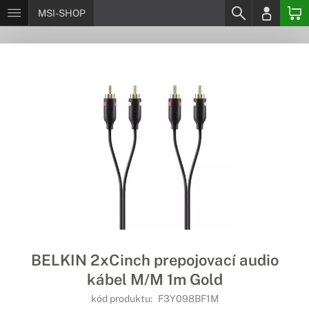
MSI-SHOP
BELKIN 2xCinch prepojovací audio
kábel M/M 1m Gold
kód produktu:
F3Y098BF1M