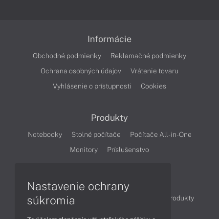
Informácie
Obchodné podmienky
Reklamačné podmienky
Ochrana osobných údajov
Vrátenie tovaru
Vyhlásenie o prístupnosti
Cookies
Produkty
Notebooky
Stolné počítače
Počítače All-in-One
Monitory
Príslušenstvo
Články
Nastavenie ochrany
súkromia
Obchodné informácie
Novinky
Akcie
Produkty
Technológie
Videá