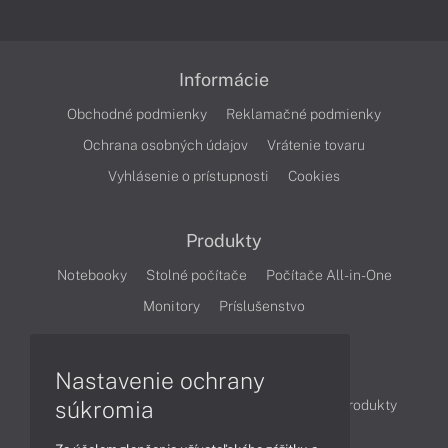
Informácie
Obchodné podmienky
Reklamačné podmienky
Ochrana osobných údajov
Vrátenie tovaru
Vyhlásenie o prístupnosti
Cookies
Produkty
Notebooky
Stolné počítače
Počítače All-in-One
Monitory
Príslušenstvo
Články
Nastavenie ochrany
súkromia
Obchodné informácie
Novinky
Akcie
Produkty
Technológie
Videá