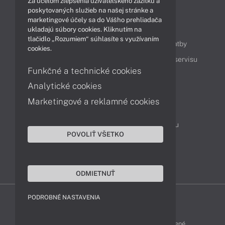
Za účelom zlepšenia užívateľského zážitku a
poskytovaných služieb na našej stránke a
marketingové účely sa do Vášho prehliadača
Obsah
ukladajú súbory cookies. Kliknutím na
tlačidlo „Rozumiem“ súhlasíte s využívaním
Ako nakupovať
Možnosti doručenia a platby
cookies.
Podpora a servis
Servisné služby
Cenník servisu
Funkčné a technické cookies
Analytické cookies
Kontakty
Marketingové a reklamné cookies
043 4224 771
Obchodné oddelenie
Servisné oddelenie
Reklamácia tovaru
POVOLIŤ VŠETKO
On-line portál podpory
TeamViewer (vzdialená podpora)
ODMIETNUŤ
PODROBNÉ NASTAVENIA
MSI-SHOP © 2017 - 2026 Všetky práva vyhradené