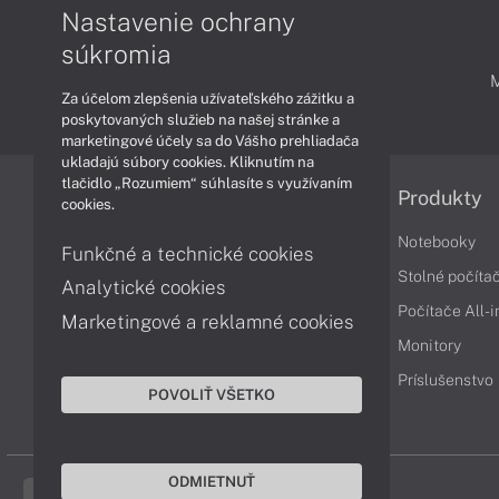
Nastavenie ochrany
súkromia
PODPORA A SERVIS
Za účelom zlepšenia užívateľského zážitku a
poskytovaných služieb na našej stránke a
marketingové účely sa do Vášho prehliadača
ukladajú súbory cookies. Kliknutím na
tlačidlo „Rozumiem“ súhlasíte s využívaním
Informácie
Produkty
cookies.
Obchodné podmienky
Notebooky
Funkčné a technické cookies
Reklamačné podmienky
Stolné počíta
Analytické cookies
Ochrana osobných údajov
Počítače All-
Marketingové a reklamné cookies
Vrátenie tovaru
Monitory
Vyhlásenie o prístupnosti
Príslušenstvo
POVOLIŤ VŠETKO
Cookies
ODMIETNUŤ