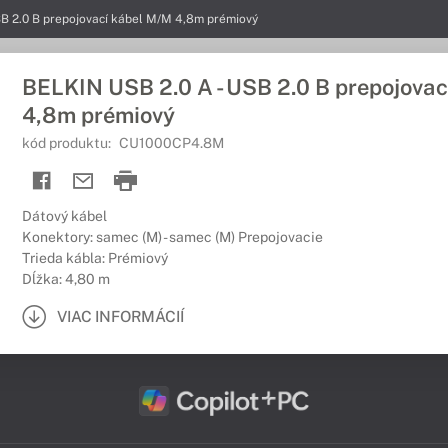
SB 2.0 B prepojovací kábel M/M 4,8m prémiový
BELKIN USB 2.0 A - USB 2.0 B prepojova
4,8m prémiový
kód produktu:
CU1000CP4.8M
Dátový kábel
Konektory: samec (M) - samec (M) Prepojovacie
Trieda kábla: Prémiový
Dĺžka: 4,80 m
VIAC INFORMÁCIÍ