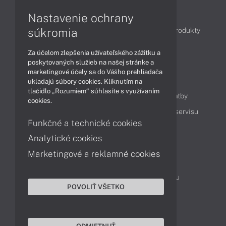
Články
Nastavenie ochrany
súkromia
Obchodné informácie
Novinky
Akcie
Produkty
Technológie
Videá
Za účelom zlepšenia užívateľského zážitku a
poskytovaných služieb na našej stránke a
marketingové účely sa do Vášho prehliadača
Obsah
ukladajú súbory cookies. Kliknutím na
tlačidlo „Rozumiem“ súhlasíte s využívaním
Ako nakupovať
Možnosti doručenia a platby
cookies.
Podpora a servis
Servisné služby
Cenník servisu
Funkčné a technické cookies
Analytické cookies
Kontakty
Marketingové a reklamné cookies
043 4224 771
Obchodné oddelenie
Servisné oddelenie
Reklamácia tovaru
POVOLIŤ VŠETKO
On-line portál podpory
TeamViewer (vzdialená podpora)