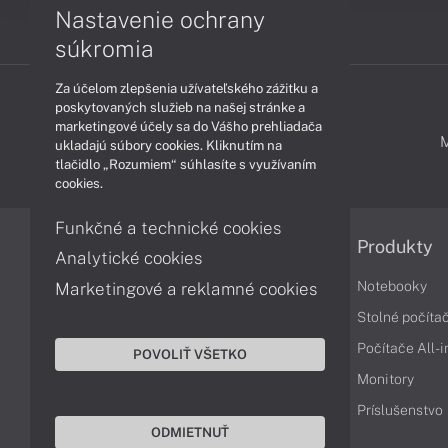
Nastavenie ochrany
súkromia
Za účelom zlepšenia užívateľského zážitku a
poskytovaných služieb na našej stránke a
marketingové účely sa do Vášho prehliadača
PODPORA A SERVIS
ukladajú súbory cookies. Kliknutím na
tlačidlo „Rozumiem“ súhlasíte s využívaním
cookies.
Funkčné a technické cookies
Informácie
Produkty
Analytické cookies
Obchodné podmienky
Notebooky
Marketingové a reklamné cookies
Reklamačné podmienky
Stolné počíta
Ochrana osobných údajov
Počítače All-
POVOLIŤ VŠETKO
Vrátenie tovaru
Monitory
Vyhlásenie o prístupnosti
Príslušenstvo
ODMIETNUŤ
Cookies