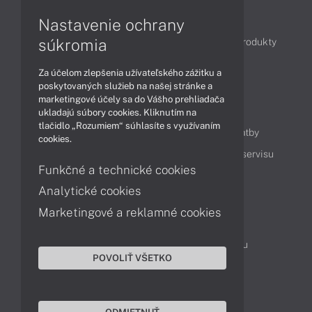
Články
Nastavenie ochrany
súkromia
Obchodné informácie
Novinky
Akcie
Produkty
Technológie
Videá
Za účelom zlepšenia užívateľského zážitku a
poskytovaných služieb na našej stránke a
marketingové účely sa do Vášho prehliadača
Obsah
ukladajú súbory cookies. Kliknutím na
tlačidlo „Rozumiem“ súhlasíte s využívaním
Ako nakupovať
Možnosti doručenia a platby
cookies.
Podpora a servis
Servisné služby
Cenník servisu
Funkčné a technické cookies
Analytické cookies
Kontakty
Marketingové a reklamné cookies
043 4224 771
Obchodné oddelenie
Servisné oddelenie
Reklamácia tovaru
POVOLIŤ VŠETKO
On-line portál podpory
TeamViewer (vzdialená podpora)