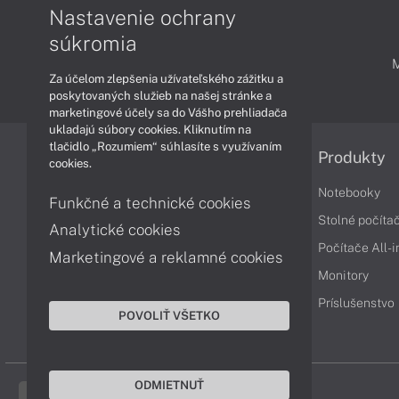
Nastavenie ochrany
súkromia
PODPORA A SERVIS
Za účelom zlepšenia užívateľského zážitku a
poskytovaných služieb na našej stránke a
marketingové účely sa do Vášho prehliadača
ukladajú súbory cookies. Kliknutím na
tlačidlo „Rozumiem“ súhlasíte s využívaním
Informácie
Produkty
cookies.
Obchodné podmienky
Notebooky
Funkčné a technické cookies
Reklamačné podmienky
Stolné počíta
Analytické cookies
Ochrana osobných údajov
Počítače All-
Marketingové a reklamné cookies
Vrátenie tovaru
Monitory
Vyhlásenie o prístupnosti
Príslušenstvo
POVOLIŤ VŠETKO
Cookies
ODMIETNUŤ