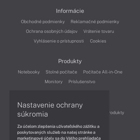
Informácie
Obchodné podmienky
Reklamačné podmienky
Ochrana osobných údajov
Vrátenie tovaru
Vyhlásenie o prístupnosti
Cookies
Produkty
Notebooky
Stolné počítače
Počítače All-in-One
Monitory
Príslušenstvo
Články
Nastavenie ochrany
súkromia
Obchodné informácie
Novinky
Akcie
Produkty
Technológie
Videá
Za účelom zlepšenia užívateľského zážitku a
poskytovaných služieb na našej stránke a
marketingové účely sa do Vášho prehliadača