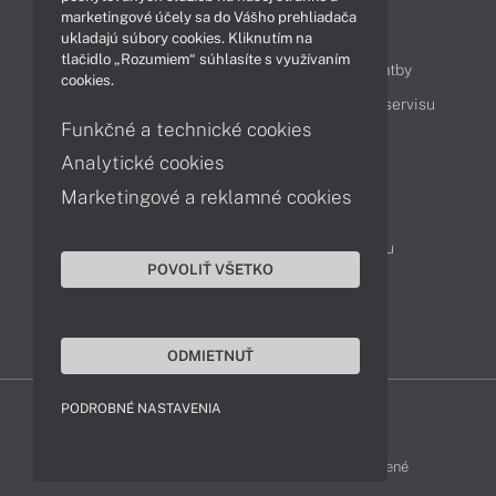
marketingové účely sa do Vášho prehliadača
Obsah
ukladajú súbory cookies. Kliknutím na
tlačidlo „Rozumiem“ súhlasíte s využívaním
Ako nakupovať
Možnosti doručenia a platby
cookies.
Podpora a servis
Servisné služby
Cenník servisu
Funkčné a technické cookies
Analytické cookies
Kontakty
Marketingové a reklamné cookies
043 4224 771
Obchodné oddelenie
Servisné oddelenie
Reklamácia tovaru
POVOLIŤ VŠETKO
On-line portál podpory
TeamViewer (vzdialená podpora)
ODMIETNUŤ
PODROBNÉ NASTAVENIA
MSI-SHOP © 2017 - 2026 Všetky práva vyhradené