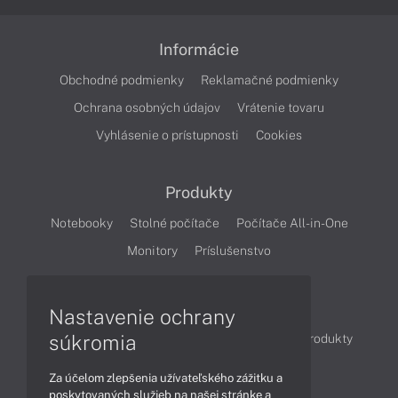
Informácie
Obchodné podmienky
Reklamačné podmienky
Ochrana osobných údajov
Vrátenie tovaru
Vyhlásenie o prístupnosti
Cookies
Produkty
Notebooky
Stolné počítače
Počítače All-in-One
Monitory
Príslušenstvo
Články
Nastavenie ochrany
súkromia
Obchodné informácie
Novinky
Akcie
Produkty
Technológie
Videá
Za účelom zlepšenia užívateľského zážitku a
poskytovaných služieb na našej stránke a