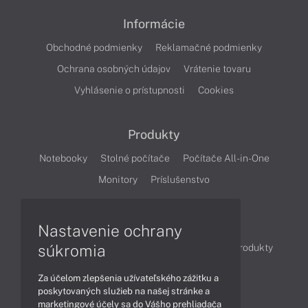
Informácie
Obchodné podmienky
Reklamačné podmienky
Ochrana osobných údajov
Vrátenie tovaru
Vyhlásenie o prístupnosti
Cookies
Produkty
Notebooky
Stolné počítače
Počítače All-in-One
Monitory
Príslušenstvo
Články
Nastavenie ochrany
súkromia
Obchodné informácie
Novinky
Akcie
Produkty
Technológie
Videá
Za účelom zlepšenia užívateľského zážitku a
poskytovaných služieb na našej stránke a
marketingové účely sa do Vášho prehliadača