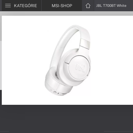
KATEGÓRIE
MSI-SHOP
JBL T700BT White