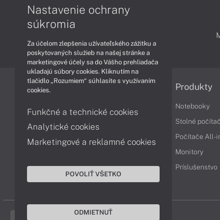
Nastavenie ochrany
súkromia
PODPORA A SERVIS
Za účelom zlepšenia užívateľského zážitku a
poskytovaných služieb na našej stránke a
marketingové účely sa do Vášho prehliadača
ukladajú súbory cookies. Kliknutím na
tlačidlo „Rozumiem“ súhlasíte s využívaním
Informácie
Produkty
cookies.
Obchodné podmienky
Notebooky
Funkčné a technické cookies
Reklamačné podmienky
Stolné počíta
Analytické cookies
Ochrana osobných údajov
Počítače All-
Marketingové a reklamné cookies
Vrátenie tovaru
Monitory
Vyhlásenie o prístupnosti
Príslušenstvo
POVOLIŤ VŠETKO
Cookies
ODMIETNUŤ