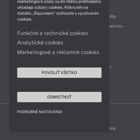
marketingové účely sa do Vášho prehliadača
Obsah
ukladajú súbory cookies. Kliknutím na
tlačidlo „Rozumiem“ súhlasíte s využívaním
Ako nakupovať
Možnosti doručenia a platby
cookies.
Podpora a servis
Servisné služby
Cenník servisu
Funkčné a technické cookies
Analytické cookies
Kontakty
Marketingové a reklamné cookies
043 4224 771
Obchodné oddelenie
Servisné oddelenie
Reklamácia tovaru
POVOLIŤ VŠETKO
On-line portál podpory
TeamViewer (vzdialená podpora)
ODMIETNUŤ
PODROBNÉ NASTAVENIA
MSI-SHOP © 2017 - 2026 Všetky práva vyhradené