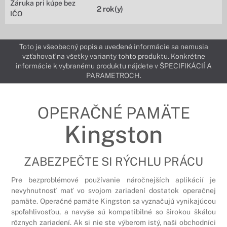
Záruka pri kúpe bez
2 rok(y)
IČO
Toto je všeobecný popis a uvedené informácie sa nemusia
vzťahovať na všetky varianty tohto produktu. Konkrétne
informácie k vybranému produktu nájdete v ŠPECIFIKÁCIÍ A
PARAMETROCH.
OPERAČNÉ PAMÄTE
Kingston
ZABEZPEČTE SI RÝCHLU PRÁCU
Pre bezproblémové používanie náročnejších aplikácií je
nevyhnutnosť mať vo svojom zariadení dostatok operačnej
pamäte. Operačné pamäte Kingston sa vyznačujú vynikajúcou
spoľahlivosťou, a navyše sú kompatibilné so širokou škálou
rôznych zariadení. Ak si nie ste výberom istý, naši obchodníci