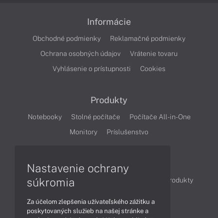
Informácie
Obchodné podmienky
Reklamačné podmienky
Ochrana osobných údajov
Vrátenie tovaru
Vyhlásenie o prístupnosti
Cookies
Produkty
Notebooky
Stolné počítače
Počítače All-in-One
Monitory
Príslušenstvo
Články
Nastavenie ochrany
súkromia
Obchodné informácie
Novinky
Akcie
Produkty
Technológie
Videá
Za účelom zlepšenia užívateľského zážitku a
poskytovaných služieb na našej stránke a