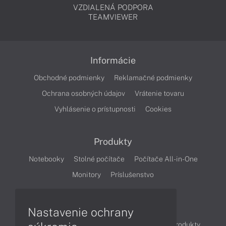
VZDIALENÁ PODPORA
TEAMVIEWER
Informácie
Obchodné podmienky
Reklamačné podmienky
Ochrana osobných údajov
Vrátenie tovaru
Vyhlásenie o prístupnosti
Cookies
Produkty
Notebooky
Stolné počítače
Počítače All-in-One
Monitory
Príslušenstvo
Články
Nastavenie ochrany
Obchodné informácie
Novinky
Akcie
Produkty