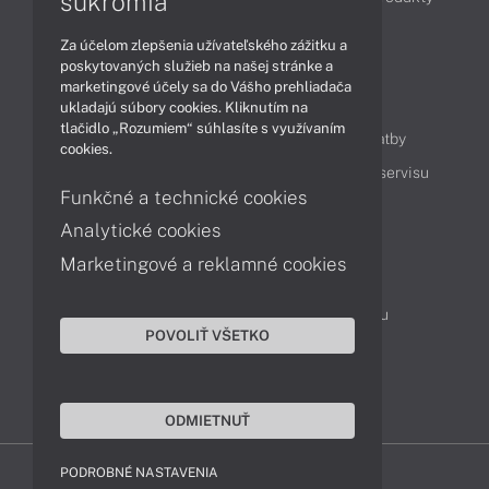
súkromia
Technológie
Videá
Za účelom zlepšenia užívateľského zážitku a
poskytovaných služieb na našej stránke a
marketingové účely sa do Vášho prehliadača
Obsah
ukladajú súbory cookies. Kliknutím na
tlačidlo „Rozumiem“ súhlasíte s využívaním
Ako nakupovať
Možnosti doručenia a platby
cookies.
Podpora a servis
Servisné služby
Cenník servisu
Funkčné a technické cookies
Analytické cookies
Kontakty
Marketingové a reklamné cookies
043 4224 771
Obchodné oddelenie
Servisné oddelenie
Reklamácia tovaru
POVOLIŤ VŠETKO
On-line portál podpory
TeamViewer (vzdialená podpora)
ODMIETNUŤ
PODROBNÉ NASTAVENIA