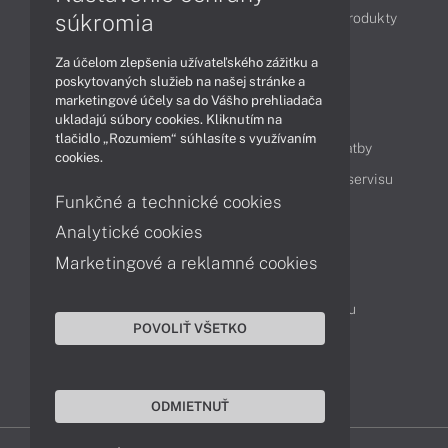
súkromia
Obchodné informácie
Novinky
Akcie
Produkty
Technológie
Videá
Za účelom zlepšenia užívateľského zážitku a
poskytovaných služieb na našej stránke a
marketingové účely sa do Vášho prehliadača
Obsah
ukladajú súbory cookies. Kliknutím na
tlačidlo „Rozumiem“ súhlasíte s využívaním
Ako nakupovať
Možnosti doručenia a platby
cookies.
Podpora a servis
Servisné služby
Cenník servisu
Funkčné a technické cookies
Analytické cookies
Kontakty
Marketingové a reklamné cookies
043 4224 771
Obchodné oddelenie
Servisné oddelenie
Reklamácia tovaru
POVOLIŤ VŠETKO
On-line portál podpory
TeamViewer (vzdialená podpora)
ODMIETNUŤ