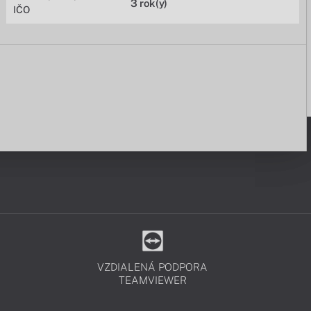
3 rok(y)
IČO
VZDIALENÁ PODPORA
TEAMVIEWER