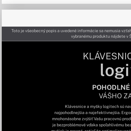
Toto je všeobecný popis a uvedené informácie sa nemusia vzťah
vybranému produktu nájdete 
KLÁVESNI
logi
POHODLNÉ
VÁŠHO Z
Klávesnice a myšky logitech sú nav
najpohodlnejšia a najefektívnejšia. Erg
mnohonásobne zvýšiť Vašu pracovnú produk
je bezproblémové vďaka spoľahlivému be
myšiek je presné, zatiaľ čo optimalizovaná 