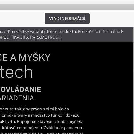
VIAC INFORMÁCIÍ
ovať na všetky varianty tohto produktu. Konkrétne informácie k
v ŠPECIFIKÁCIÍ A PARAMETROCH.
CE A MYŠKY
tech
 OVLÁDANIE
ARIADENIA
rhnuté tak, aby práca s nimi bola čo
onomické tvary a množstvo funkcií dokážu
tivitu. Pripojenie klávesníc alebo myšiek
zdrôtovému pripojeniu. Ovládanie pomocou
klávesnica znižuje hluk a zaistí pohodlie aj