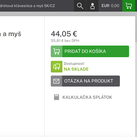
EUR
0,00
rôtová klávesnica a myš SK/CZ
44,05 €
 a myš
35,81 € bez DPH
PRIDAŤ DO KOŠÍKA
Dostupnosť:
NA SKLADE
OTÁZKA NA PRODUKT
KALKULAČKA SPLÁTOK