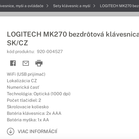
ávesnice, myši a ovládače
Sety klávesníc a myší
LOGITECH MK270 bezd
LOGITECH MK270 bezdrôtová klávesnica
SK/CZ
kód produktu:
920-004527
WiFi (USB prijímač)
Lokalizácia CZ
Numerická časť
Technológia: Optická (1000 dpi)
Počet tlačidiel: 2
Skrolovacie koliesko
Batéria klávesnica: 2x AAA
Batéria myška: 1x AA
VIAC INFORMÁCIÍ