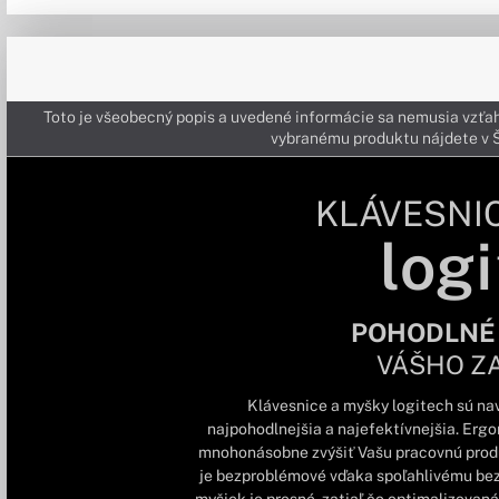
Toto je všeobecný popis a uvedené informácie sa nemusia vzťah
vybranému produktu nájdete 
KLÁVESNI
logi
POHODLNÉ
VÁŠHO Z
Klávesnice a myšky logitech sú nav
najpohodlnejšia a najefektívnejšia. Erg
mnohonásobne zvýšiť Vašu pracovnú produk
je bezproblémové vďaka spoľahlivému be
myšiek je presné, zatiaľ čo optimalizovaná 