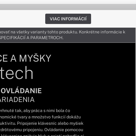
VIAC INFORMÁCIÍ
ovať na všetky varianty tohto produktu. Konkrétne informácie k
v ŠPECIFIKÁCIÍ A PARAMETROCH.
CE A MYŠKY
tech
 OVLÁDANIE
ARIADENIA
rhnuté tak, aby práca s nimi bola čo
onomické tvary a množstvo funkcií dokážu
tivitu. Pripojenie klávesníc alebo myšiek
zdrôtovému pripojeniu. Ovládanie pomocou
klávesnica znižuje hluk a zaistí pohodlie aj