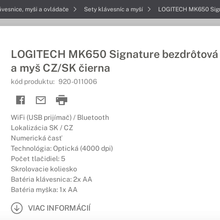
ávesnice, myši a ovládače
Sety klávesníc a myší
LOGITECH MK650 Signa
LOGITECH MK650 Signature bezdrôtová 
a myš CZ/SK čierna
kód produktu:
920-011006
WiFi (USB prijímač) / Bluetooth
Lokalizácia SK / CZ
Numerická časť
Technológia: Optická (4000 dpi)
Počet tlačidiel: 5
Skrolovacie koliesko
Batéria klávesnica: 2x AA
Batéria myška: 1x AA
VIAC INFORMÁCIÍ