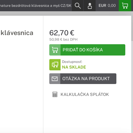
EUR
0,00
ture bezdrôtová klávesnica a myš CZ/SK čierna
62,70 €
klávesnica
50,98 € bez DPH
PRIDAŤ DO KOŠÍKA
Dostupnosť:
NA SKLADE
OTÁZKA NA PRODUKT
KALKULAČKA SPLÁTOK