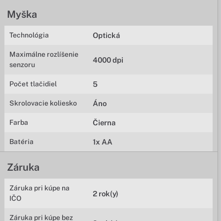
Myška
Technológia
Optická
Maximálne rozlíšenie
4000 dpi
senzoru
Počet tlačidiel
5
Skrolovacie koliesko
Áno
Farba
Čierna
Batéria
1x AA
Záruka
Záruka pri kúpe na
2 rok(y)
IČO
Záruka pri kúpe bez