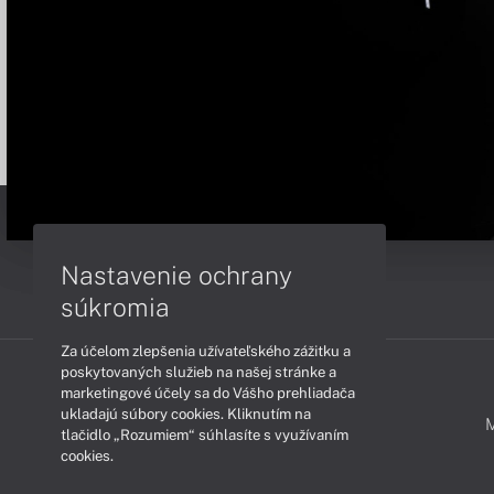
Nastavenie ochrany
súkromia
Za účelom zlepšenia užívateľského zážitku a
poskytovaných služieb na našej stránke a
marketingové účely sa do Vášho prehliadača
ukladajú súbory cookies. Kliknutím na
PODPORA A SERVIS
tlačidlo „Rozumiem“ súhlasíte s využívaním
cookies.