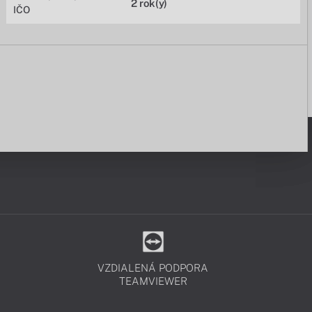
2 rok(y)
IČO
VZDIALENÁ PODPORA
TEAMVIEWER