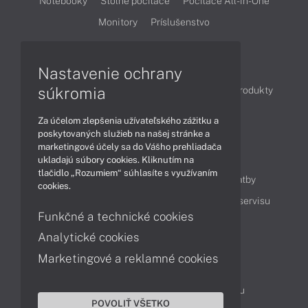
Notebooky
Stolné počítače
Počítače All-in-One
Monitory
Príslušenstvo
Články
Nastavenie ochrany
súkromia
Obchodné informácie
Novinky
Akcie
Produkty
Technológie
Videá
Za účelom zlepšenia užívateľského zážitku a
poskytovaných služieb na našej stránke a
marketingové účely sa do Vášho prehliadača
Obsah
ukladajú súbory cookies. Kliknutím na
tlačidlo „Rozumiem“ súhlasíte s využívaním
Ako nakupovať
Možnosti doručenia a platby
cookies.
Podpora a servis
Servisné služby
Cenník servisu
Funkčné a technické cookies
Analytické cookies
Kontakty
Marketingové a reklamné cookies
043 4224 771
Obchodné oddelenie
Servisné oddelenie
Reklamácia tovaru
POVOLIŤ VŠETKO