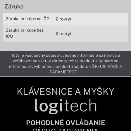
Záruka
Záruka pri kúpe na IČO
2 rok(y)
Záruka pri kúpe bez
2 rok(y)
IČO
Toto je všeobecný popis a uvedené informácie sa nemusia
vzťahovať na všetky varianty tohto produktu. Konkrétne
informácie k vybranému produktu nájdete v ŠPECIFIKÁCIÍ A
PARAMETROCH.
KLÁVESNICE A MYŠKY
logi
tech
POHODLNÉ OVLÁDANIE