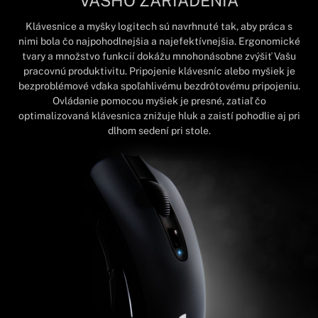
VÁŠHO ZARIADENIA
Klávesnice a myšky logitech sú navrhnuté tak, aby práca s
nimi bola čo najpohodlnejšia a najefektívnejšia. Ergonomické
tvary a množstvo funkcií dokážu mnohonásobne zvýšiť Vašu
pracovnú produktivitu. Pripojenie klávesníc alebo myšiek je
bezproblémové vďaka spoľahlivému bezdrôtovému pripojeniu.
Ovládanie pomocou myšiek je presné, zatiaľ čo
optimalizovaná klávesnica znižuje hluk a zaistí pohodlie aj pri
dlhom sedení pri stole.