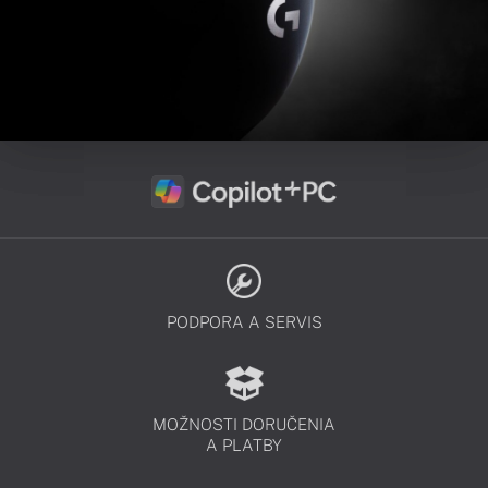
PODPORA A SERVIS
MOŽNOSTI DORUČENIA
A PLATBY