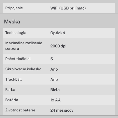
Pripojenie
WiFi (USB prijímač)
Myška
Technológia
Optická
Maximálne rozlíšenie
2000 dpi
senzoru
Počet tlačidiel
5
Skrolovacie koliesko
Áno
Trackball
Áno
Farba
Biela
Batéria
1x AA
Životnosť batérie
24 mesiacov