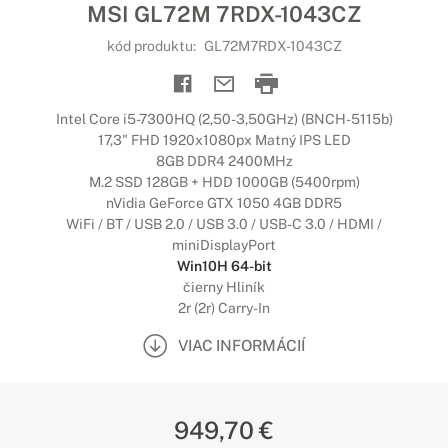
MSI GL72M 7RDX-1043CZ
kód produktu:
GL72M7RDX-1043CZ
Intel Core i5-7300HQ (2,50-3,50GHz) (BNCH-5115b)
17,3" FHD 1920x1080px Matný IPS LED
8GB DDR4 2400MHz
M.2 SSD 128GB + HDD 1000GB (5400rpm)
nVidia GeForce GTX 1050 4GB DDR5
WiFi / BT / USB 2.0 / USB 3.0 / USB-C 3.0 / HDMI /
miniDisplayPort
Win10H 64-bit
čierny Hliník
2r (2r) Carry-In
VIAC INFORMÁCIÍ
949,70 €