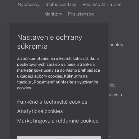
Notebooky
Stolné počítače
Počítače All-in-One
Monitory
Príslušenstvo
Články
Nastavenie ochrany
súkromia
Obchodné informácie
Novinky
Akcie
Produkty
Technológie
Videá
Za účelom zlepšenia užívateľského zážitku a
poskytovaných služieb na našej stránke a
marketingové účely sa do Vášho prehliadača
Obsah
ukladajú súbory cookies. Kliknutím na
tlačidlo „Rozumiem“ súhlasíte s využívaním
Ako nakupovať
Možnosti doručenia a platby
cookies.
Podpora a servis
Servisné služby
Cenník servisu
Funkčné a technické cookies
Analytické cookies
Kontakty
Marketingové a reklamné cookies
043 4224 771
Obchodné oddelenie
Servisné oddelenie
Reklamácia tovaru