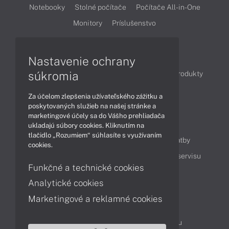
Notebooky
Stolné počítače
Počítače All-in-One
Monitory
Príslušenstvo
Články
Nastavenie ochrany
súkromia
Obchodné informácie
Novinky
Akcie
Produkty
Technológie
Videá
Za účelom zlepšenia užívateľského zážitku a
poskytovaných služieb na našej stránke a
marketingové účely sa do Vášho prehliadača
Obsah
ukladajú súbory cookies. Kliknutím na
tlačidlo „Rozumiem“ súhlasíte s využívaním
Ako nakupovať
Možnosti doručenia a platby
cookies.
Podpora a servis
Servisné služby
Cenník servisu
Funkčné a technické cookies
Analytické cookies
Kontakty
Marketingové a reklamné cookies
043 4224 771
Obchodné oddelenie
Servisné oddelenie
Reklamácia tovaru