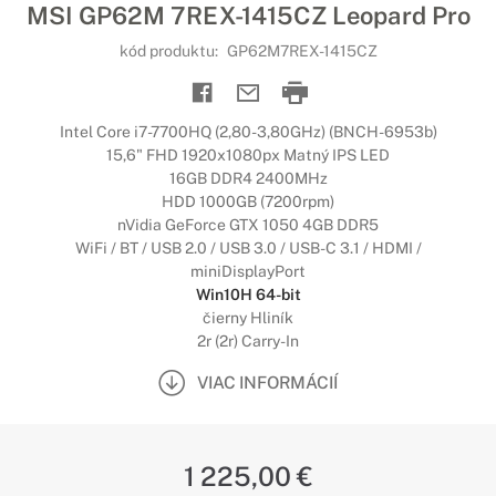
MSI GP62M 7REX-1415CZ Leopard Pro
kód produktu:
GP62M7REX-1415CZ
Intel Core i7-7700HQ (2,80-3,80GHz) (BNCH-6953b)
15,6" FHD 1920x1080px Matný IPS LED
16GB DDR4 2400MHz
HDD 1000GB (7200rpm)
nVidia GeForce GTX 1050 4GB DDR5
WiFi / BT / USB 2.0 / USB 3.0 / USB-C 3.1 / HDMI /
miniDisplayPort
Win10H 64-bit
čierny Hliník
2r (2r) Carry-In
VIAC INFORMÁCIÍ
1 225,00 €