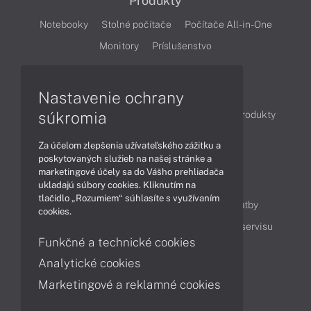
Produkty
Notebooky
Stolné počítače
Počítače All-in-One
Monitory
Príslušenstvo
Články
Nastavenie ochrany
súkromia
Obchodné informácie
Novinky
Akcie
Produkty
Technológie
Videá
Za účelom zlepšenia užívateľského zážitku a
poskytovaných služieb na našej stránke a
marketingové účely sa do Vášho prehliadača
Obsah
ukladajú súbory cookies. Kliknutím na
tlačidlo „Rozumiem“ súhlasíte s využívaním
Ako nakupovať
Možnosti doručenia a platby
cookies.
Podpora a servis
Servisné služby
Cenník servisu
Funkčné a technické cookies
Analytické cookies
Kontakty
Marketingové a reklamné cookies
043 4224 771
Obchodné oddelenie