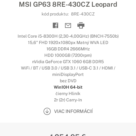
MSI GP63 8RE-430CZ Leopard
kód produktu:
8RE-430CZ
Intel Core i5-8300H (2,30-4,00GHz) (BNCH-7550b)
15,6" FHD 1920x1080px Matný WVA LED
16GB DDR4 2666MHz
HDD 1000GB (7200rpm)
nVidia GeForce GTX 1060 6GB DDR5
WiFi / BT / USB 3.0 / USB 3.1 / USB-C 3.1 / HDMI /
miniDisplayPort
bez DVD
Win10H 64-bit
čierny Hliník
2r (2r) Carry-In
VIAC INFORMÁCIÍ