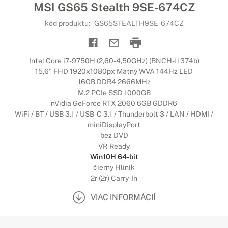
MSI GS65 Stealth 9SE-674CZ
kód produktu:
GS65STEALTH9SE-674CZ
Intel Core i7-9750H (2,60-4,50GHz) (BNCH-11374b)
15,6" FHD 1920x1080px Matný WVA 144Hz LED
16GB DDR4 2666MHz
M.2 PCIe SSD 1000GB
nVidia GeForce RTX 2060 6GB GDDR6
WiFi / BT / USB 3.1 / USB-C 3.1 / Thunderbolt 3 / LAN / HDMI /
miniDisplayPort
bez DVD
VR-Ready
Win10H 64-bit
čierny Hliník
2r (2r) Carry-In
VIAC INFORMÁCIÍ