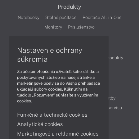
Produkty
Notebooky
Stolné počítače
Počítače All-in-One
Monitory
Príslušenstvo
Články
Nastavenie ochrany
súkromia
Obchodné informácie
Novinky
Akcie
Produkty
Technológie
Videá
Za účelom zlepšenia užívateľského zážitku a
poskytovaných služieb na našej stránke a
marketingové účely sa do Vášho prehliadača
Obsah
ukladajú súbory cookies. Kliknutím na
tlačidlo „Rozumiem“ súhlasíte s využívaním
Ako nakupovať
Možnosti doručenia a platby
cookies.
Podpora a servis
Servisné služby
Cenník servisu
Funkčné a technické cookies
Analytické cookies
Kontakty
Marketingové a reklamné cookies
043 4224 771
Obchodné oddelenie