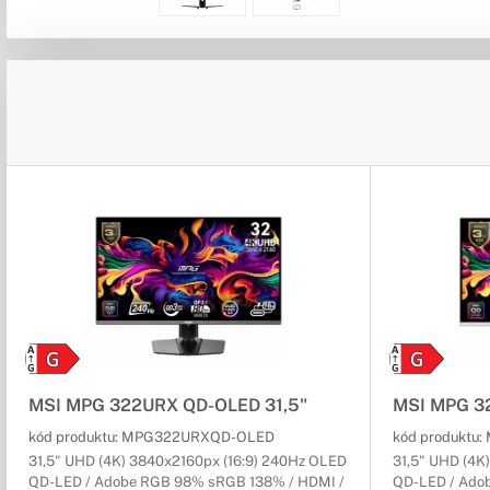
MSI MPG 322URX QD-OLED 31,5"
MSI MPG 3
kód produktu:
MPG322URXQD-OLED
kód produktu:
31,5" UHD (4K) 3840x2160px (16:9) 240Hz OLED
31,5" UHD (4K
QD-LED / Adobe RGB 98% sRGB 138% / HDMI /
QD-LED / Ado