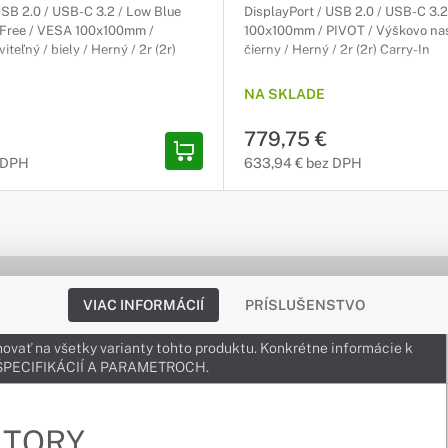
USB 2.0 / USB-C 3.2 / Low Blue
DisplayPort / USB 2.0 / USB-C 3.
r-Free / VESA 100x100mm /
100x100mm / PIVOT / Výškovo nas
teľný / biely / Herný / 2r (2r)
čierny / Herný / 2r (2r) Carry-In
NA SKLADE
779,75 €
 DPH
633,94 € bez DPH
VIAC INFORMÁCIÍ
PRÍSLUŠENSTVO
ovať na všetky varianty tohto produktu. Konkrétne informácie k
v ŠPECIFIKÁCIÍ A PARAMETROCH.
ITORY