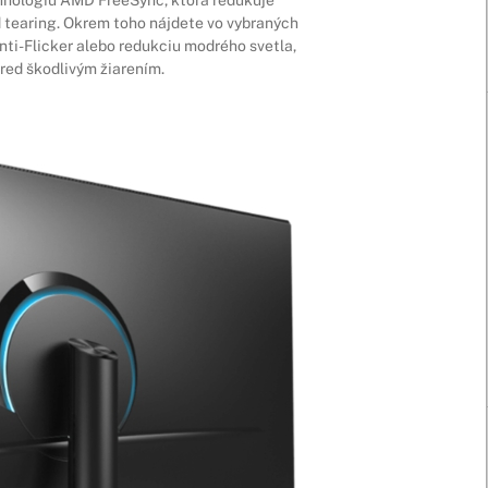
d tearing. Okrem toho nájdete vo vybraných
ti-Flicker alebo redukciu modrého svetla,
pred škodlivým žiarením.