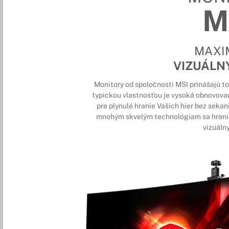
M
MAXI
VIZUÁLN
Monitory od spoločnosti MSI prinášajú to 
typickou vlastnosťou je vysoká obnovovac
pre plynulé hranie Vašich hier bez seka
mnohým skvelým technológiam sa hranie
vizuálny