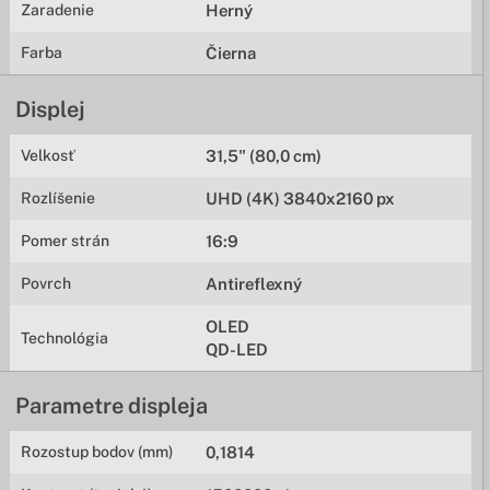
Zaradenie
Herný
Farba
Čierna
Displej
Velkosť
31,5" (80,0 cm)
Rozlíšenie
UHD (4K) 3840x2160 px
Pomer strán
16:9
Povrch
Antireflexný
OLED
Technológia
QD-LED
Parametre displeja
Rozostup bodov (mm)
0,1814