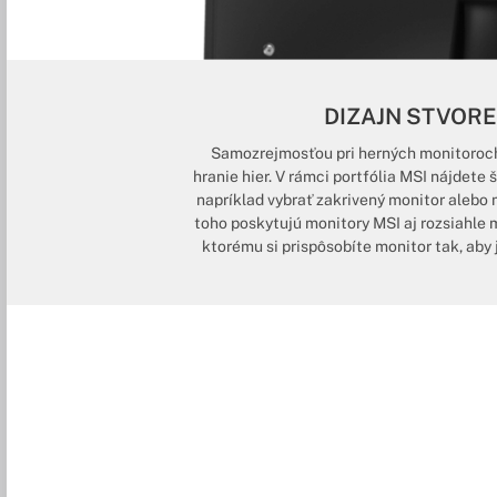
DIZAJN STVOR
Samozrejmosťou pri herných monitoroch j
hranie hier. V rámci portfólia MSI nájdete
napríklad vybrať zakrivený monitor aleb
toho poskytujú monitory MSI aj rozsiahle
ktorému si prispôsobíte monitor tak, aby