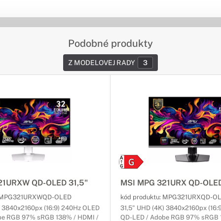
Podobné produkty
Z MODELOVEJ RADY
3
21URXW QD-OLED 31,5"
MSI MPG 321URX QD-OLED
MPG321URXWQD-OLED
kód produktu:
MPG321URXQD-O
) 3840x2160px (16:9) 240Hz OLED
31,5" UHD (4K) 3840x2160px (16
be RGB 97% sRGB 138% / HDMI /
QD-LED / Adobe RGB 97% sRGB 