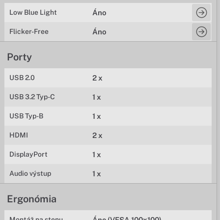
Low Blue Light
Áno
Flicker-Free
Áno
Porty
USB 2.0
2 x
USB 3.2 Typ-C
1 x
USB Typ-B
1 x
HDMI
2 x
DisplayPort
1 x
Audio výstup
1 x
Ergonómia
Montáž na stenu
Áno (VESA 100x100)