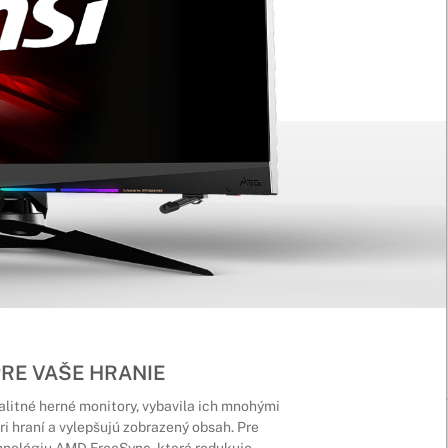
RE VAŠE HRANIE
litné herné monitory, vybavila ich mnohými
i hraní a vylepšujú zobrazený obsah. Pre
chnológiu AMD FreeSync, ktorá redukuje