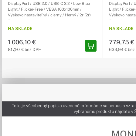
DisplayPort / USB 2.0 / USB-C 3.2 / Low Blue
DisplayPort / 
Light / Flicker-Free / VESA 100x100mm /
Light / Flicke
Výškovo nastaviteľný / čierny / Herný / 2r (2r)
Výškovo nastavi
Carry-In
Carry-In
NA SKLADE
NA SKLADE
1 006,10 €
779,75 €
817,97 € bez DPH
633,94 € bez
Toto je všeobecný popis a uvedené informácie sa nemusia vzťah
vybranému produktu nájdete 
MON