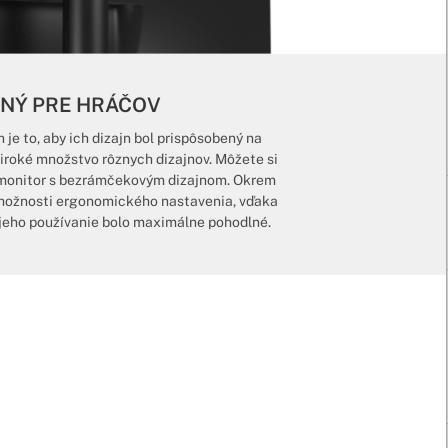
ENÝ PRE HRÁČOV
e to, aby ich dizajn bol prispôsobený na
 široké množstvo rôznych dizajnov. Môžete si
o monitor s bezrámčekovým dizajnom. Okrem
 možnosti ergonomického nastavenia, vďaka
 jeho používanie bolo maximálne pohodlné.