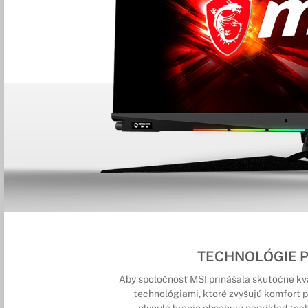
TECHNOLÓGIE P
Aby spoločnosť MSI prinášala skutočne kva
technológiami, ktoré zvyšujú komfort pr
plynulé hranie obsahujú napríklad te