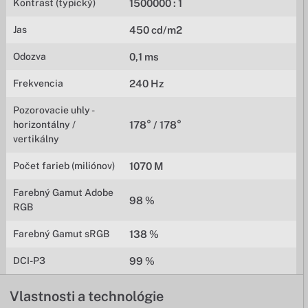
Kontrast (typický)
1500000 : 1
Jas
450 cd/m2
Odozva
0,1 ms
Frekvencia
240 Hz
Pozorovacie uhly -
horizontálny /
178° / 178°
vertikálny
Počet farieb (miliónov)
1070 M
Farebný Gamut Adobe
98 %
RGB
Farebný Gamut sRGB
138 %
DCI-P3
99 %
Vlastnosti a technológie