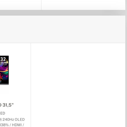
 31,5"
LED
:9) 240Hz OLED
138% / HDMI /