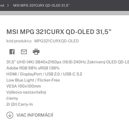
ené
MSI MPG 321CURX QD-OLED 31,5"
MSI MPG 321CURX QD-OLED 31,5"
kód produktu:
MPG321CURXQD-OLED
31,5" UHD (4K) 3840x2160px (16:9) 240Hz Zakrivený OLED QD-L
Adobe RGB 98% sRGB 138%
HDMI / DisplayPort / USB 2.0 / USB-C 3.2
Low Blue Light / Flicker-Free
VESA 100x100mm
Výškovo nastaviteľný
čierny
2r (2r) Carry-In
VIAC INFORMÁCIÍ