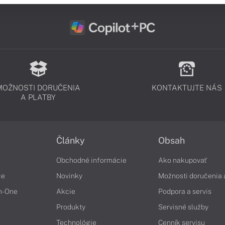
MOŽNOSTI DORUČENIA
KONTAKTUJTE NÁS
A PLATBY
Články
Obsah
Obchodné informácie
Ako nakupovať
če
Novinky
Možnosti doručenia 
in-One
Akcie
Podpora a servis
Produkty
Servisné služby
Technológie
Cenník servisu