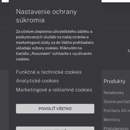
Nastavenie ochrany
súkromia
Za účelom zlepšenia užívateľského zážitku a
poskytovaných služieb na našej stránke a
marketingové účely sa do Vášho prehliadača
ukladajú súbory cookies. Kliknutím na
PODPORA A SERVIS
tlačidlo „Rozumiem“ súhlasíte s využívaním
cookies.
Funkčné a technické cookies
Analytické cookies
Informácie
Produkty
Marketingové a reklamné cookies
Obchodné podmienky
Notebooky
Reklamačné podmienky
Stolné počíta
POVOLIŤ VŠETKO
Ochrana osobných údajov
Počítače All-
Vrátenie tovaru
Monitory
Vyhlásenie o prístupnosti
Príslušenstvo