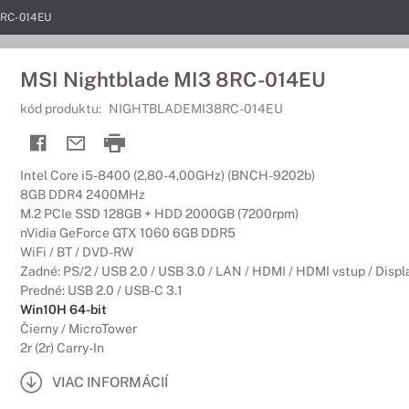
8RC-014EU
MSI Nightblade MI3 8RC-014EU
kód produktu:
NIGHTBLADEMI38RC-014EU
Intel Core i5-8400 (2,80-4,00GHz) (BNCH-9202b)
8GB DDR4 2400MHz
M.2 PCIe SSD 128GB + HDD 2000GB (7200rpm)
nVidia GeForce GTX 1060 6GB DDR5
WiFi / BT / DVD-RW
Zadné: PS/2 / USB 2.0 / USB 3.0 / LAN / HDMI / HDMI vstup / Displ
Predné: USB 2.0 / USB-C 3.1
Win10H 64-bit
Čierny / MicroTower
2r (2r) Carry-In
VIAC INFORMÁCIÍ