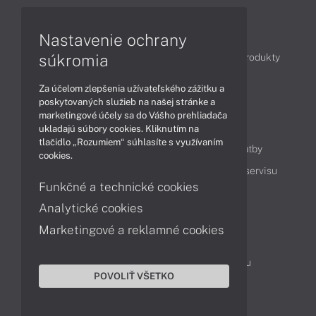
Články
Nastavenie ochrany
súkromia
Obchodné informácie
Novinky
Akcie
Produkty
Technológie
Videá
Za účelom zlepšenia užívateľského zážitku a
poskytovaných služieb na našej stránke a
marketingové účely sa do Vášho prehliadača
Obsah
ukladajú súbory cookies. Kliknutím na
tlačidlo „Rozumiem“ súhlasíte s využívaním
Ako nakupovať
Možnosti doručenia a platby
cookies.
Podpora a servis
Servisné služby
Cenník servisu
Funkčné a technické cookies
Analytické cookies
Kontakty
Marketingové a reklamné cookies
043 4224 771
Obchodné oddelenie
Servisné oddelenie
Reklamácia tovaru
POVOLIŤ VŠETKO
On-line portál podpory
TeamViewer (vzdialená podpora)