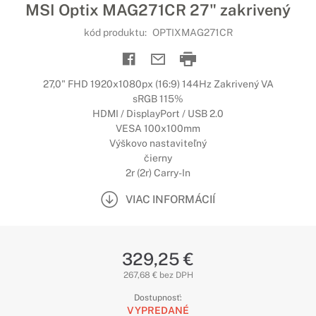
MSI Optix MAG271CR 27" zakrivený
kód produktu:
OPTIXMAG271CR
27,0" FHD 1920x1080px (16:9) 144Hz Zakrivený VA
sRGB 115%
HDMI / DisplayPort / USB 2.0
VESA 100x100mm
Výškovo nastaviteľný
čierny
2r (2r) Carry-In
VIAC INFORMÁCIÍ
329,25 €
267,68 € bez DPH
Dostupnosť:
VYPREDANÉ