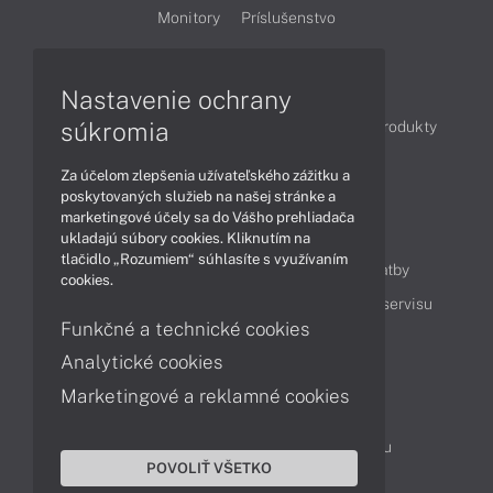
Monitory
Príslušenstvo
Články
Nastavenie ochrany
súkromia
Obchodné informácie
Novinky
Akcie
Produkty
Technológie
Videá
Za účelom zlepšenia užívateľského zážitku a
poskytovaných služieb na našej stránke a
marketingové účely sa do Vášho prehliadača
Obsah
ukladajú súbory cookies. Kliknutím na
tlačidlo „Rozumiem“ súhlasíte s využívaním
Ako nakupovať
Možnosti doručenia a platby
cookies.
Podpora a servis
Servisné služby
Cenník servisu
Funkčné a technické cookies
Analytické cookies
Kontakty
Marketingové a reklamné cookies
043 4224 771
Obchodné oddelenie
Servisné oddelenie
Reklamácia tovaru
POVOLIŤ VŠETKO
On-line portál podpory