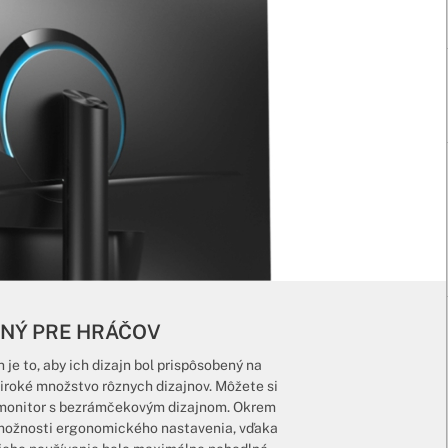
ENÝ PRE HRÁČOV
e to, aby ich dizajn bol prispôsobený na
 široké množstvo rôznych dizajnov. Môžete si
o monitor s bezrámčekovým dizajnom. Okrem
 možnosti ergonomického nastavenia, vďaka