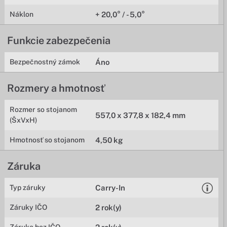
Náklon
+ 20,0° / - 5,0°
Funkcie zabezpečenia
Bezpečnostný zámok
Áno
Rozmery a hmotnosť
Rozmer so stojanom
557,0 x 377,8 x 182,4 mm
(ŠxVxH)
Hmotnosť so stojanom
4,50 kg
Záruka
Typ záruky
Carry-In
Záruky IČO
2 rok(y)