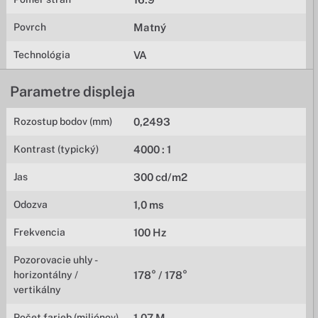
Povrch
Matný
Technológia
VA
Parametre displeja
Rozostup bodov (mm)
0,2493
Kontrast (typický)
4000 : 1
Jas
300 cd/m2
Odozva
1,0 ms
Frekvencia
100 Hz
Pozorovacie uhly -
horizontálny /
178° / 178°
vertikálny
Počet farieb (miliónov)
1,07 M