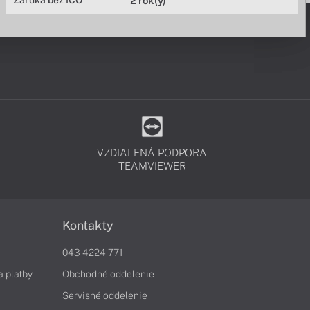
Záruka bez IČO
2 rok(y)
VZDIALENÁ PODPORA
TEAMVIEWER
Kontakty
043 4224 771
a platby
Obchodné oddelenie
Servisné oddelenie