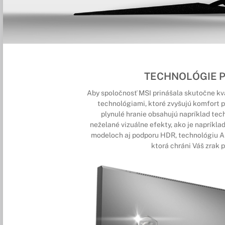
TECHNOLÓGIE P
Aby spoločnosť MSI prinášala skutočne kva
technológiami, ktoré zvyšujú komfort pr
plynulé hranie obsahujú napríklad te
neželané vizuálne efekty, ako je napríkla
modeloch aj podporu HDR, technológiu An
ktorá chráni Váš zrak 