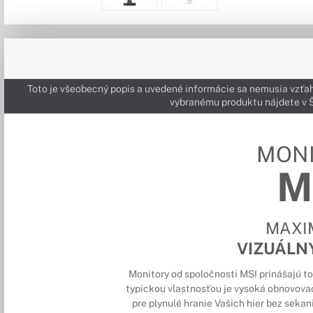
Toto je všeobecný popis a uvedené informácie sa nemusia vzťah
vybranému produktu nájdete 
MON
M
MAXI
VIZUÁLN
Monitory od spoločnosti MSI prinášajú to 
typickou vlastnosťou je vysoká obnovovac
pre plynulé hranie Vašich hier bez seka