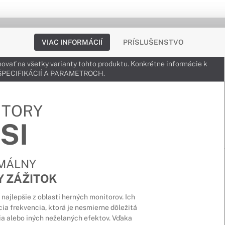
VIAC INFORMÁCIÍ
PRÍSLUŠENSTVO
ovať na všetky varianty tohto produktu. Konkrétne informácie k
v ŠPECIFIKÁCIÍ A PARAMETROCH.
ITORY
SI
MÁLNY
Y ZÁŽITOK
najlepšie z oblasti herných monitorov. Ich
ia frekvencia, ktorá je nesmierne dôležitá
nia alebo iných neželaných efektov. Vďaka