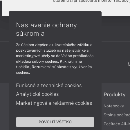
ktorému si prispôsobíte monitor tak, aby
Nastavenie ochrany
súkromia
Za účelom zlepšenia užívateľského zážitku a
poskytovaných služieb na našej stránke a
marketingové účely sa do Vášho prehliadača
ukladajú súbory cookies. Kliknutím na
PODPORA A SERVIS
tlačidlo „Rozumiem“ súhlasíte s využívaním
cookies.
Funkčné a technické cookies
Analytické cookies
Informácie
Produkty
Marketingové a reklamné cookies
Obchodné podmienky
Notebooky
Reklamačné podmienky
Stolné počíta
POVOLIŤ VŠETKO
Ochrana osobných údajov
Počítače All-