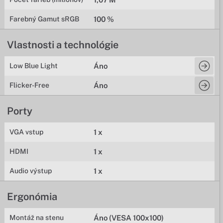
Farebný Gamut sRGB
100 %
Vlastnosti a technológie
Low Blue Light
Áno
Flicker-Free
Áno
Porty
VGA vstup
1 x
HDMI
1 x
Audio výstup
1 x
Ergonómia
Montáž na stenu
Áno (VESA 100x100)