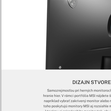
DIZAJN STVOR
Samozrejmosťou pri herných monitoroch j
hranie hier. V rámci portfólia MSI nájdete
napríklad vybrať zakrivený monitor aleb
toho poskytujú monitory MSI aj rozsiahle