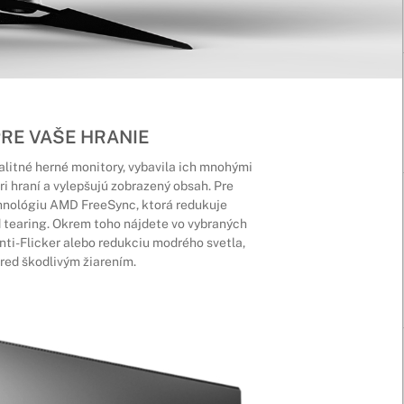
RE VAŠE HRANIE
litné herné monitory, vybavila ich mnohými
i hraní a vylepšujú zobrazený obsah. Pre
chnológiu AMD FreeSync, ktorá redukuje
d tearing. Okrem toho nájdete vo vybraných
ti-Flicker alebo redukciu modrého svetla,
pred škodlivým žiarením.