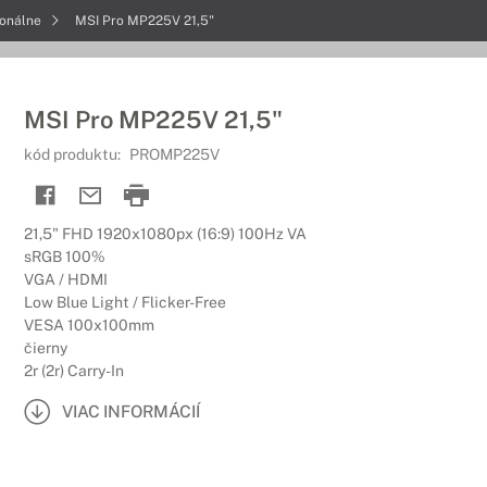
ionálne
MSI Pro MP225V 21,5"
MSI Pro MP225V 21,5"
kód produktu:
PROMP225V
21,5" FHD 1920x1080px (16:9) 100Hz VA
sRGB 100%
VGA / HDMI
Low Blue Light / Flicker-Free
VESA 100x100mm
čierny
2r (2r) Carry-In
VIAC INFORMÁCIÍ