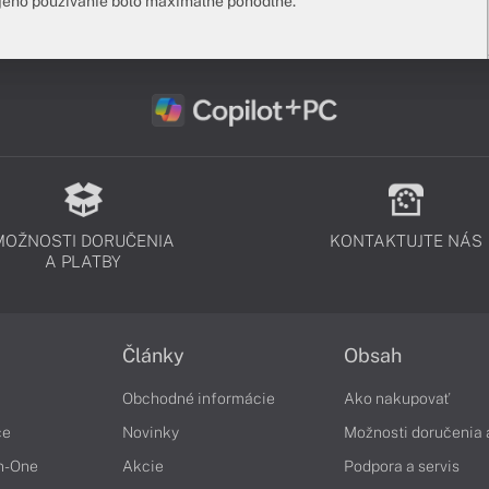
 jeho používanie bolo maximálne pohodlné.
MOŽNOSTI DORUČENIA
KONTAKTUJTE NÁS
A PLATBY
Články
Obsah
Obchodné informácie
Ako nakupovať
če
Novinky
Možnosti doručenia 
in-One
Akcie
Podpora a servis