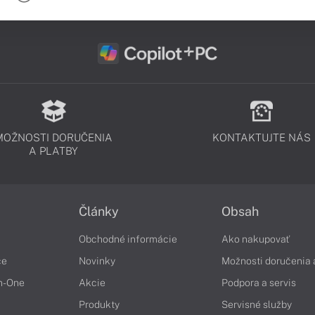
MOŽNOSTI DORUČENIA
KONTAKTUJTE NÁS
A PLATBY
Články
Obsah
Obchodné informácie
Ako nakupovať
če
Novinky
Možnosti doručenia 
in-One
Akcie
Podpora a servis
Produkty
Servisné služby