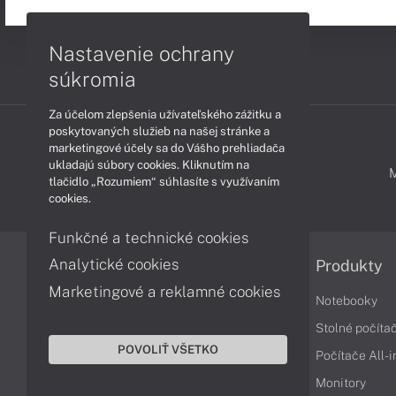
Nastavenie ochrany
súkromia
Za účelom zlepšenia užívateľského zážitku a
poskytovaných služieb na našej stránke a
marketingové účely sa do Vášho prehliadača
ukladajú súbory cookies. Kliknutím na
PODPORA A SERVIS
tlačidlo „Rozumiem“ súhlasíte s využívaním
cookies.
Funkčné a technické cookies
Analytické cookies
Informácie
Produkty
Marketingové a reklamné cookies
Obchodné podmienky
Notebooky
Reklamačné podmienky
Stolné počíta
POVOLIŤ VŠETKO
Ochrana osobných údajov
Počítače All-
Vrátenie tovaru
Monitory