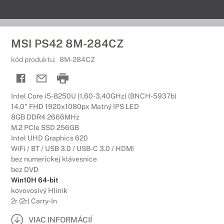
MSI PS42 8M-284CZ
kód produktu:
8M-284CZ
Intel Core i5-8250U (1,60-3,40GHz) (BNCH-5937b)
14,0" FHD 1920x1080px Matný IPS LED
8GB DDR4 2666MHz
M.2 PCIe SSD 256GB
Intel UHD Graphics 620
WiFi / BT / USB 3.0 / USB-C 3.0 / HDMI
bez numerickej klávesnice
bez DVD
Win10H 64-bit
kovovosivý Hliník
2r (2r) Carry-In
VIAC INFORMÁCIÍ