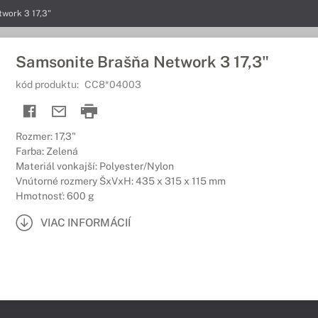
work 3 17,3"
Samsonite Brašňa Network 3 17,3"
kód produktu:
CC8*04003
Rozmer: 17,3"
Farba: Zelená
Materiál vonkajší: Polyester/Nylon
Vnútorné rozmery ŠxVxH: 435 x 315 x 115 mm
Hmotnosť: 600 g
VIAC INFORMÁCIÍ