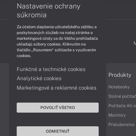
Nastavenie ochrany
súkromia
Za účelom zlepšenia užívateľského zážitku a
poskytovaných služieb na našej stránke a
marketingové účely sa do Vášho prehliadača
PODPORA A SERVIS
ukladajú súbory cookies. Kliknutím na
tlačidlo „Rozumiem“ súhlasíte s využívaním
cookies.
Funkčné a technické cookies
Informácie
Produkty
Analytické cookies
Obchodné podmienky
Notebooky
Marketingové a reklamné cookies
Reklamačné podmienky
Stolné počíta
Ochrana osobných údajov
Počítače All-
POVOLIŤ VŠETKO
Vrátenie tovaru
Monitory
Vyhlásenie o prístupnosti
Príslušenstvo
ODMIETNUŤ
Cookies