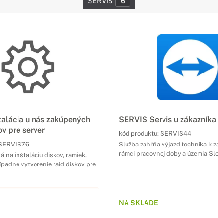
SERVIS
6
alácia u nás zakúpených
SERVIS Servis u zákazníka
v pre server
kód produktu:
SERVIS44
SERVIS76
Služba zahŕňa výjazd technika k z
rámci pracovnej doby a územia Sl
á na inštaláciu diskov, ramiek,
rípadne vytvorenie raid diskov pre
U NIE JE MOŽNÉ OBJEDNAŤ
NA SKLADE
STATNE