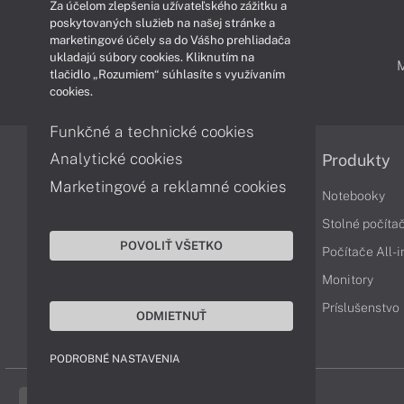
Za účelom zlepšenia užívateľského zážitku a
poskytovaných služieb na našej stránke a
marketingové účely sa do Vášho prehliadača
ukladajú súbory cookies. Kliknutím na
PODPORA A SERVIS
tlačidlo „Rozumiem“ súhlasíte s využívaním
cookies.
Funkčné a technické cookies
Analytické cookies
Informácie
Produkty
Marketingové a reklamné cookies
Obchodné podmienky
Notebooky
Reklamačné podmienky
Stolné počíta
POVOLIŤ VŠETKO
Ochrana osobných údajov
Počítače All-
Vrátenie tovaru
Monitory
Vyhlásenie o prístupnosti
Príslušenstvo
ODMIETNUŤ
Cookies
PODROBNÉ NASTAVENIA