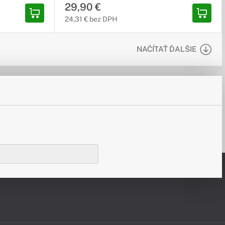
Doinštalovanie operačného systému
29,90 €
vrátane všetkých dostupných aktualizácií.
24,31 € bez DPH
Aktualizáciu ovládačov a BIOSu.
Test funkčnosti hardvéru
(podľa typu zariadenia).
NAČÍTAŤ ĎALŠIE
Inštaláciu softvéru
(Chrome, Adobe Acrobat (PDF) a program na
správu archívov).
Inštaláciu zakúpeného softvéru
Ak si zákazník zakúpi microsoft office a
neuvedie v poznámke objednávky,
že nechce inštalovať office, bude microsoft
office nainštalovaný na novo
vytvorené microsoft konto.
SLUŽBU NIE JE MOŽNÉ OBJEDNAŤ
SAMOSTATNE