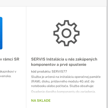
 v rámci SR
SERVIS Inštalácia u nás zakúpených
komponentov a prvé spustenie
ákazníkovi v
kód produktu:
SERVIS77
ovenska.
Služba je určená na inštaláciu operačnej pamäťe
(RAM), disku, prídavného modulu 4G atď. do
notebooku alebo počítača. Služba obsahuje:
Osadenie daného komponentu do zariadenia.
Nainštalovanie ovládačov, ak sú potrebné.
NA SKLADE
Test funkčnosti a garanciu kompatibility daného
zariadenia.