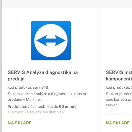
SERVIS Analýza diagnostika na
SERVIS Inšt
predajni
komponento
kód produktu:
servis48
kód produktu:
Služba zahŕňa analýzu a diagnostiku u nás na
Služba je určen
predajni v Martine.
pcie kariet a p
server.
Predplatený čas technika do
60 minút
Diagnostika závady hw alebo sw
Nacenenie opravy
SLUŽB
NA SKLADE
NA SKLADE
SAMO