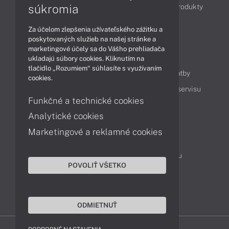
súkromia
Obchodné informácie
Novinky
Akcie
Produkty
Technológie
Videá
Za účelom zlepšenia užívateľského zážitku a
poskytovaných služieb na našej stránke a
marketingové účely sa do Vášho prehliadača
Obsah
ukladajú súbory cookies. Kliknutím na
tlačidlo „Rozumiem“ súhlasíte s využívaním
Ako nakupovať
Možnosti doručenia a platby
cookies.
Podpora a servis
Servisné služby
Cenník servisu
Funkčné a technické cookies
Analytické cookies
Kontakty
Marketingové a reklamné cookies
043 4224 771
Obchodné oddelenie
Servisné oddelenie
Reklamácia tovaru
POVOLIŤ VŠETKO
On-line portál podpory
TeamViewer (vzdialená podpora)
ODMIETNUŤ