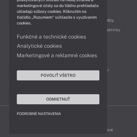
marketingové účely sa do Vášho prehliadača
Obsah
ukladajú súbory cookies. Kliknutím na
tlačidlo „Rozumiem“ súhlasíte s využívaním
Ako nakupovať
Možnosti doručenia a platby
cookies.
Podpora a servis
Servisné služby
Cenník servisu
Funkčné a technické cookies
Analytické cookies
Kontakty
Marketingové a reklamné cookies
043 4224 771
Obchodné oddelenie
Servisné oddelenie
Reklamácia tovaru
POVOLIŤ VŠETKO
On-line portál podpory
TeamViewer (vzdialená podpora)
ODMIETNUŤ
PODROBNÉ NASTAVENIA
MSI-SHOP © 2017 - 2026 Všetky práva vyhradené