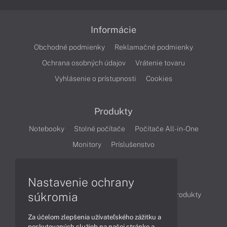
Informácie
Obchodné podmienky
Reklamačné podmienky
Ochrana osobných údajov
Vrátenie tovaru
Vyhlásenie o prístupnosti
Cookies
Produkty
Notebooky
Stolné počítače
Počítače All-in-One
Monitory
Príslušenstvo
Články
Nastavenie ochrany
súkromia
Obchodné informácie
Novinky
Akcie
Produkty
Technológie
Videá
Za účelom zlepšenia užívateľského zážitku a
poskytovaných služieb na našej stránke a