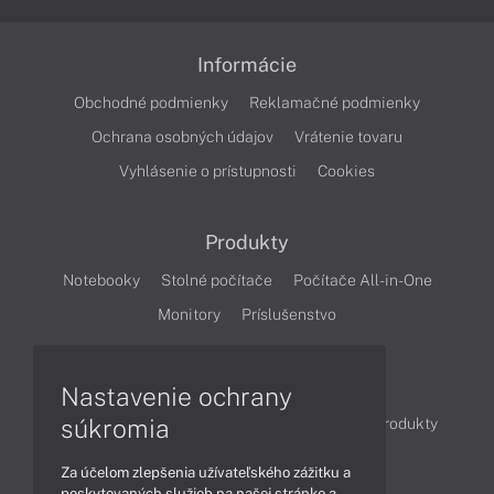
Informácie
Obchodné podmienky
Reklamačné podmienky
Ochrana osobných údajov
Vrátenie tovaru
Vyhlásenie o prístupnosti
Cookies
Produkty
Notebooky
Stolné počítače
Počítače All-in-One
Monitory
Príslušenstvo
Články
Nastavenie ochrany
súkromia
Obchodné informácie
Novinky
Akcie
Produkty
Technológie
Videá
Za účelom zlepšenia užívateľského zážitku a
poskytovaných služieb na našej stránke a