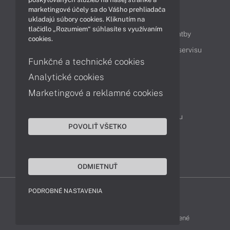
marketingové účely sa do Vášho prehliadača
Obsah
ukladajú súbory cookies. Kliknutím na
tlačidlo „Rozumiem“ súhlasíte s využívaním
Ako nakupovať
Možnosti doručenia a platby
cookies.
Podpora a servis
Servisné služby
Cenník servisu
Funkčné a technické cookies
Analytické cookies
Kontakty
Marketingové a reklamné cookies
043 4224 771
Obchodné oddelenie
Servisné oddelenie
Reklamácia tovaru
POVOLIŤ VŠETKO
On-line portál podpory
TeamViewer (vzdialená podpora)
ODMIETNUŤ
PODROBNÉ NASTAVENIA
MSI-SHOP © 2017 - 2026 Všetky práva vyhradené