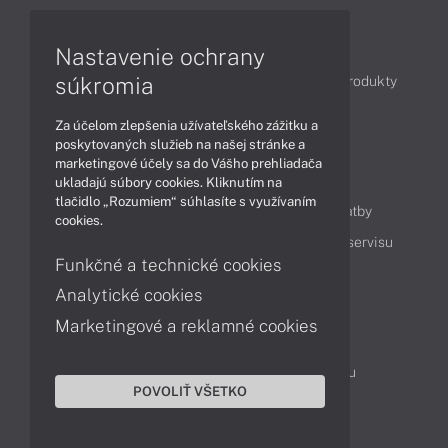
Články
Nastavenie ochrany
súkromia
Obchodné informácie
Novinky
Akcie
Produkty
Technológie
Videá
Za účelom zlepšenia užívateľského zážitku a
poskytovaných služieb na našej stránke a
marketingové účely sa do Vášho prehliadača
Obsah
ukladajú súbory cookies. Kliknutím na
tlačidlo „Rozumiem“ súhlasíte s využívaním
Ako nakupovať
Možnosti doručenia a platby
cookies.
Podpora a servis
Servisné služby
Cenník servisu
Funkčné a technické cookies
Analytické cookies
Kontakty
Marketingové a reklamné cookies
043 4224 771
Obchodné oddelenie
Servisné oddelenie
Reklamácia tovaru
POVOLIŤ VŠETKO
On-line portál podpory
TeamViewer (vzdialená podpora)