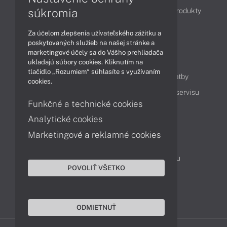
súkromia
Obchodné informácie
Novinky
Akcie
Produkty
Technológie
Videá
Za účelom zlepšenia užívateľského zážitku a
poskytovaných služieb na našej stránke a
marketingové účely sa do Vášho prehliadača
Obsah
ukladajú súbory cookies. Kliknutím na
tlačidlo „Rozumiem“ súhlasíte s využívaním
Ako nakupovať
Možnosti doručenia a platby
cookies.
Podpora a servis
Servisné služby
Cenník servisu
Funkčné a technické cookies
Analytické cookies
Kontakty
Marketingové a reklamné cookies
043 4224 771
Obchodné oddelenie
Servisné oddelenie
Reklamácia tovaru
POVOLIŤ VŠETKO
On-line portál podpory
TeamViewer (vzdialená podpora)
ODMIETNUŤ