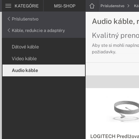
KATEGÓRIE
MSI-SHOP
Príslušenstvo
Ká
Príslušenstvo
Audio káble, 
Káble, redukcie a adaptéry
Kvalitný pren
Aby ste si mohli naplno
Dátové káble
požiadavky.
Video káble
Audio káble
LOGITECH Predlžova