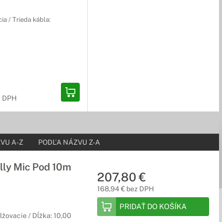
ia / Trieda kábla:
z DPH
VU A-Z
PODĽA NÁZVU Z-A
lly Mic Pod 10m
207,80 €
168,94 € bez DPH
PRIDAŤ DO KOŠÍKA
lžovacie / Dĺžka: 10,00