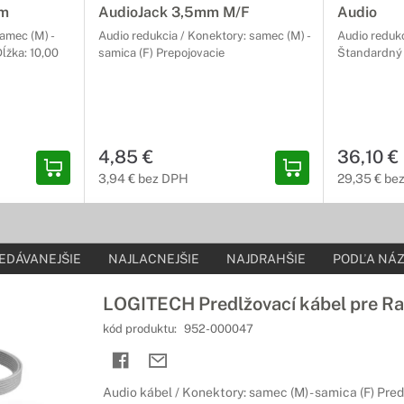
0m
AudioJack 3,5mm M/F
Audio
amec (M) -
Audio redukcia / Konektory: samec (M) -
Audio redukc
Dĺžka: 10,00
samica (F) Prepojovacie
Štandardný
4,85 €
36,10 €
3,94 € bez DPH
29,35 € be
EDÁVANEJŠIE
NAJLACNEJŠIE
NAJDRAHŠIE
PODĽA NÁZ
LOGITECH Predlžovací kábel pre Ra
kód produktu:
952-000047
Audio kábel / Konektory: samec (M) - samica (F) Pred