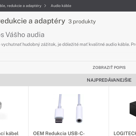
ble, redukcie a adaptéry
Audio káble
redukcie a adaptéry
3 produkty
os Vášho audia
 vychutnať hudobný zážitok, je dôležité mať kvalitné audio káble. Pr
ZOBRAZIŤ POPIS
NAJPREDÁVANEJŠIE
cí kábel
OEM Redukcia USB-C-
LOGITECH