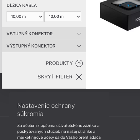
DĹŽKA KÁBLA
VSTUPNÝ KONEKTOR
VÝSTUPNÝ KONEKTOR
PRODUKTY
SKRYŤ FILTER
Nastavenie ochrany
súkromia
Za účelom zlepšenia užívateľského zážitku a
poskytovaných služieb na našej stránke a
marketingové účely sa do Vášho prehliadača