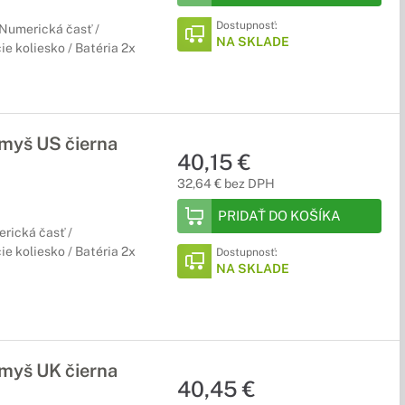
Dostupnosť:
/ Numerická časť /
NA SKLADE
ie koliesko / Batéria 2x
myš US čierna
40,15 €
32,64 € bez DPH
PRIDAŤ DO KOŠÍKA
erická časť /
ie koliesko / Batéria 2x
Dostupnosť:
NA SKLADE
myš UK čierna
40,45 €