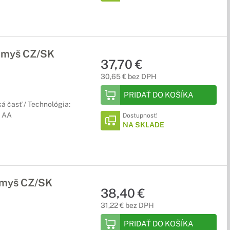
 myš CZ/SK
37,70 €
30,65 € bez DPH
PRIDAŤ DO KOŠÍKA
ká časť / Technológia:
x AA
Dostupnosť:
NA SKLADE
 myš CZ/SK
38,40 €
31,22 € bez DPH
PRIDAŤ DO KOŠÍKA