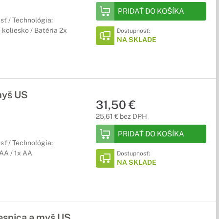
PRIDAŤ DO KOŠÍKA
sť / Technológia:
e koliesko / Batéria 2x
Dostupnosť:
NA SKLADE
myš US
31,50 €
25,61 € bez DPH
PRIDAŤ DO KOŠÍKA
sť / Technológia:
AAA / 1x AA
Dostupnosť:
NA SKLADE
snica a myš US