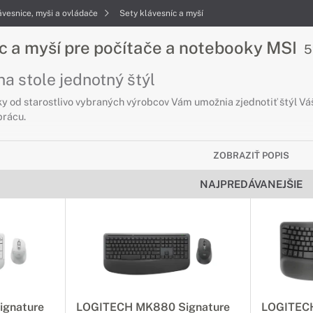
ávesnice, myši a ovládače
Sety klávesníc a myší
c a myší pre počítače a notebooky MSI
5
na stole jednotný štýl
y od starostlivo vybraných výrobcov Vám umožnia zjednotiť štýl Vá
prácu.
ZOBRAZIŤ POPIS
NAJPREDÁVANEJŠIE
gnature
LOGITECH MK880 Signature
LOGITECH