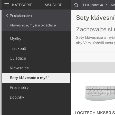
KATEGÓRIE
MSI-SHOP
Príslušenstvo
Kl
Príslušenstvo
Sety klávesní
Klávesnice, myši a ovládače
Zachovajte si 
Sety klávesnice a myšk
Myšky
aby Vám uľahčili Vašu 
Trackball
Ovládače
Klávesnice
Sety klávesníc a myší
Prezentéry
Doplnky
LOGITECH MK880 Si