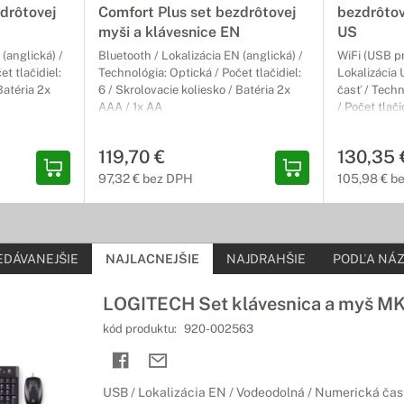
drôtovej
Comfort Plus set bezdrôtovej
bezdrôtov
myši a klávesnice EN
US
 (anglická) /
Bluetooth / Lokalizácia EN (anglická) /
WiFi (USB pr
t tlačidiel:
Technológia: Optická / Počet tlačidiel:
Lokalizácia 
Batéria 2x
6 / Skrolovacie koliesko / Batéria 2x
časť / Techn
AAA / 1x AA
/ Počet tlači
AA
119,70 €
130,35 
97,32 € bez DPH
105,98 € b
EDÁVANEJŠIE
NAJLACNEJŠIE
NAJDRAHŠIE
PODĽA NÁZ
LOGITECH Set klávesnica a myš M
kód produktu:
920-002563
USB / Lokalizácia EN / Vodeodolná / Numerická časť