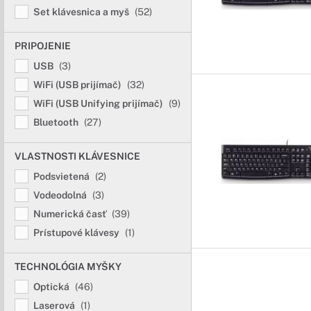
Set klávesnica a myš
(52)
PRIPOJENIE
USB
(3)
WiFi (USB prijímač)
(32)
WiFi (USB Unifying prijímač)
(9)
Bluetooth
(27)
VLASTNOSTI KLÁVESNICE
Podsvietená
(2)
Vodeodolná
(3)
Numerická časť
(39)
Prístupové klávesy
(1)
TECHNOLÓGIA MYŠKY
Optická
(46)
Laserová
(1)