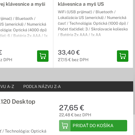
ej klávesnice a myši
klávesnica a myš US
WiFi (USB prijímač) / Bluetooth /
Lokalizácia US (americká) / Numerická
ijímač) / Bluetooth /
časť / Technológia: Optická (1000 dpi) /
US (americká) / Numerická
Počet tlačidiel: 3 / Skrolovacie koliesko
ológia: Optická (4000 dpi)
/ Batéria 2x AAA / 1x AA
diel: 6 / Batéria 2x AAA / 1x
€
33,40 €
ez DPH
27,15 € bez DPH
VU A-Z
PODĽA NÁZVU Z-A
K120 Desktop
27,65 €
22,48 € bez DPH
PRIDAŤ DO KOŠÍKA
 / Technológia: Optická