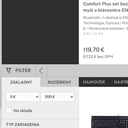
Comfort Plus set bez
myši a klávesnice EN
Bluetooth / Lokalizácia EN
Technológia: Optická / Poče
6 / Skrolovacie koliesko / 
AAA / 1x AA
119,70 €
97,32 € bez DPH
FILTER
NAJNOVŠIE
NAJPR
ZÁKLADNÝ
ROZŠÍRENÝ
Na sklade
TYP ZARIADENIA