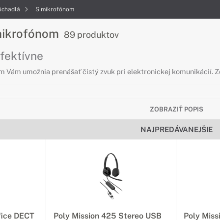
úchadlá
S mikrofónom
mikrofónom
89 produktov
fektívne
 Vám umožnia prenášať čistý zvuk pri elektronickej komunikácií. Z
ZOBRAZIŤ POPIS
NAJPREDÁVANEJŠIE
fice DECT
Poly Mission 425 Stereo USB
Poly Miss