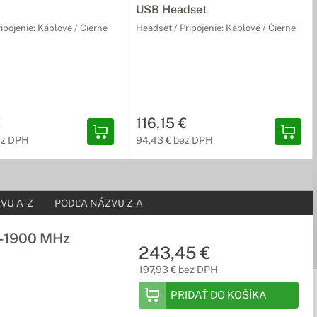
USB Headset
ipojenie: Káblové / Čierne
Headset / Pripojenie: Káblové / Čierne
€
116,15 €
ez DPH
94,43 € bez DPH
VU A-Z
PODĽA NÁZVU Z-A
0-1900 MHz
243,45 €
197,93 € bez DPH
PRIDAŤ DO KOŠÍKA