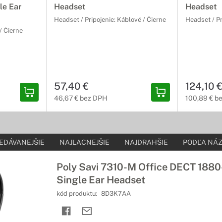
le Ear
Headset
Headset
Headset / Pripojenie: Káblové / Čierne
Headset / Pr
/ Čierne
57,40 €
124,10 
46,67 € bez DPH
100,89 € b
EDÁVANEJŠIE
NAJLACNEJŠIE
NAJDRAHŠIE
PODĽA NÁZ
Poly Savi 7310-M Office DECT 188
Single Ear Headset
kód produktu:
8D3K7AA