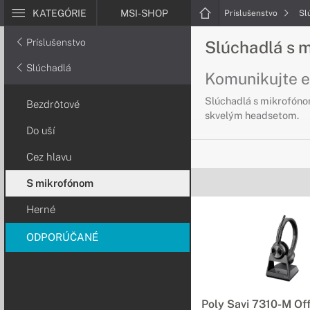
KATEGÓRIE
MSI-SHOP
Príslušenstvo
Sl
Príslušenstvo
Slúchadlá s 
Slúchadlá
Komunikujte e
Slúchadlá s mikrofónom
Bezdrôtové
skvelým headsetom.
Do uší
Cez hlavu
S mikrofónom
Herné
ODPORÚČANÉ
Poly Savi 7310-M Of