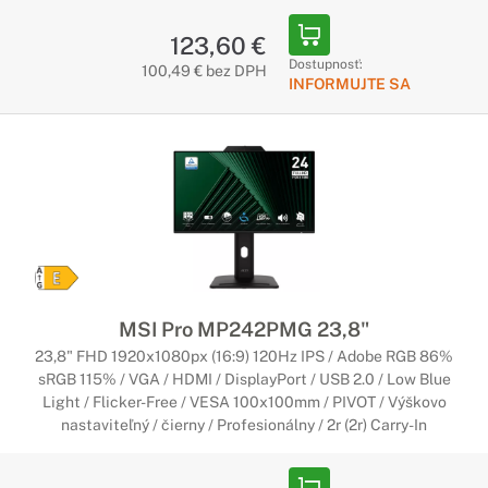
123,60 €
Dostupnosť:
100,49 € bez DPH
INFORMUJTE SA
MSI Pro MP242PMG 23,8"
23,8" FHD 1920x1080px (16:9) 120Hz IPS / Adobe RGB 86%
sRGB 115% / VGA / HDMI / DisplayPort / USB 2.0 / Low Blue
Light / Flicker-Free / VESA 100x100mm / PIVOT / Výškovo
nastaviteľný / čierny / Profesionálny / 2r (2r) Carry-In