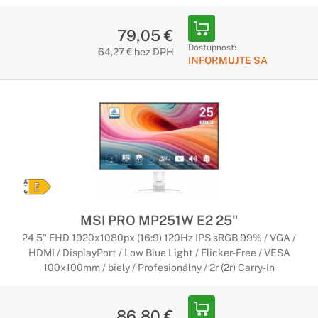
79,05 €
Dostupnosť:
64,27 € bez DPH
INFORMUJTE SA
MSI PRO MP251W E2 25"
24,5" FHD 1920x1080px (16:9) 120Hz IPS sRGB 99% / VGA /
HDMI / DisplayPort / Low Blue Light / Flicker-Free / VESA
100x100mm / biely / Profesionálny / 2r (2r) Carry-In
86,80 €