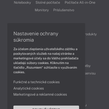
Notebooky
Stolné počítače
Počítače All-in-One
Monitory
Príslušenstvo
Články
Nastavenie ochrany
Obchodné informácie
Novinky
Akcie
Produkty
súkromia
Technológie
Videá
Za účelom zlepšenia užívateľského zážitku a
poskytovaných služieb na našej stránke a
Obsah
marketingové účely sa do Vášho prehliadača
ukladajú súbory cookies. Kliknutím na
Ako nakupovať
Možnosti doručenia a platby
tlačidlo „Rozumiem“ súhlasíte s využívaním
cookies.
Podpora a servis
Servisné služby
Cenník servisu
Funkčné a technické cookies
Analytické cookies
Kontakty
Marketingové a reklamné cookies
043 4224 771
Obchodné oddelenie
Servisné oddelenie
Reklamácia tovaru