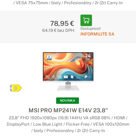
/ VESA 75x75mm / biely / Profesionálny / 2r (2r) Carry-In
78,95 €
Dostupnosť:
64,19 € bez DPH
INFORMUJTE SA
NOVINKA
MSI PRO MP241W E14V 23,8"
23,8" FHD 1920x1080px (16:9) 144Hz VA sRGB 98% / HDMI /
DisplayPort / Low Blue Light / Flicker-Free / VESA 100x100mm
/ biely / Profesionálny / 2r (2r) Carry-In