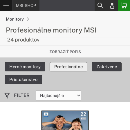
MSI-SHOP
Monitory
Profesionálne monitory MSI
24 produktov
Stvorené pre profesionálov
ZOBRAZIŤ POPIS
Potrebujete pre svoju prácu to najlepšie? Profesionálne
Herné monitory
Profesionálne
Zakrivené
monitory od spoločnosti MSI majú parametre prispôsobené
na to, aby vyhoveli aj tým najnáročnejším požiadavkám
Príslušenstvo
našich zákazníkov.
FILTER