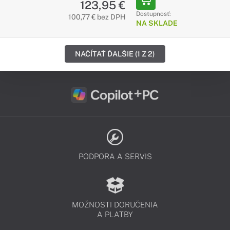
123,95 €
Dostupnosť:
100,77 € bez DPH
NA SKLADE
NAČÍTAŤ ĎALŠIE (1 Z 2)
PODPORA A SERVIS
MOŽNOSTI DORUČENIA
A PLATBY