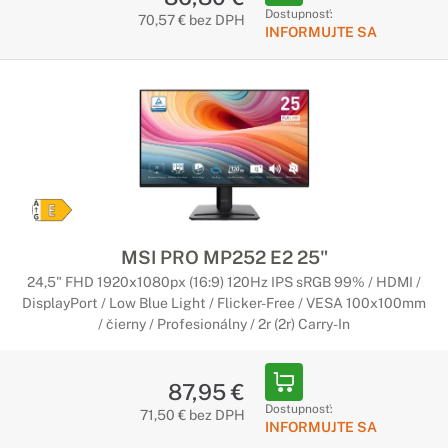
Dostupnosť:
70,57 € bez DPH
INFORMUJTE SA
MSI PRO MP252 E2 25"
24,5" FHD 1920x1080px (16:9) 120Hz IPS sRGB 99% / HDMI /
DisplayPort / Low Blue Light / Flicker-Free / VESA 100x100mm
/ čierny / Profesionálny / 2r (2r) Carry-In
87,95 €
Dostupnosť:
71,50 € bez DPH
INFORMUJTE SA