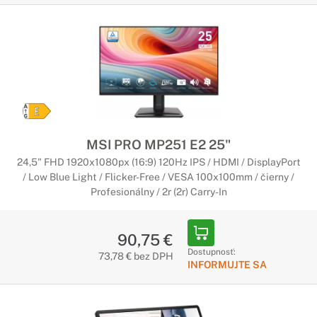
MSI PRO MP251 E2 25"
24,5" FHD 1920x1080px (16:9) 120Hz IPS / HDMI / DisplayPort
/ Low Blue Light / Flicker-Free / VESA 100x100mm / čierny /
Profesionálny / 2r (2r) Carry-In
90,75 €
Dostupnosť:
73,78 € bez DPH
INFORMUJTE SA