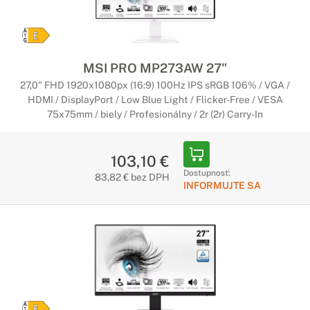
MSI PRO MP273AW 27"
27,0" FHD 1920x1080px (16:9) 100Hz IPS sRGB 106% / VGA /
HDMI / DisplayPort / Low Blue Light / Flicker-Free / VESA
75x75mm / biely / Profesionálny / 2r (2r) Carry-In
103,10 €
Dostupnosť:
83,82 € bez DPH
INFORMUJTE SA