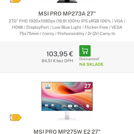
MSI PRO MP273A 27"
27,0" FHD 1920x1080px (16:9) 100Hz IPS sRGB 106% / VGA /
HDMI / DisplayPort / Low Blue Light / Flicker-Free / VESA
75x75mm / čierny / Profesionálny / 2r (2r) Carry-In
103,95 €
Dostupnosť:
84,51 € bez DPH
NA SKLADE
MSI PRO MP275W E2 27"