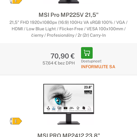
MSI Pro MP225V 21,5"
21,5" FHD 1920x1080px (16:9) 100Hz VA sRGB 100% / VGA /
HDMI / Low Blue Light / Flicker-Free / VESA 100x100mm /
čierny / Profesionálny / 2r (2r) Carry-In
70,90 €
Dostupnosť:
57,64 € bez DPH
INFORMUJTE SA
MSI PRO MP2412 23,8"